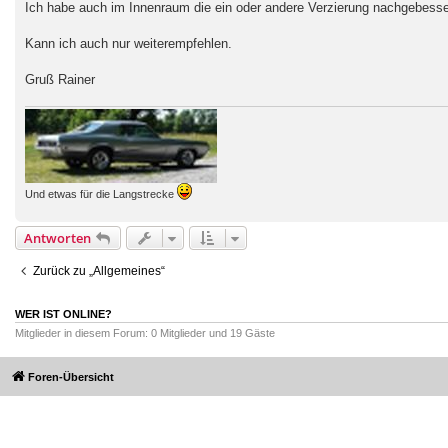
Ich habe auch im Innenraum die ein oder andere Verzierung nachgebesser
r
a
g
Kann ich auch nur weiterempfehlen.
Gruß Rainer
Und etwas für die Langstrecke
Antworten
Zurück zu „Allgemeines“
WER IST ONLINE?
Mitglieder in diesem Forum: 0 Mitglieder und 19 Gäste
Foren-Übersicht