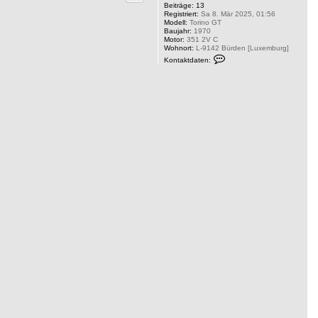
Beiträge:
13
Registriert:
Sa 8. Mär 2025, 01:56
Modell:
Torino GT
Baujahr:
1970
Motor:
351 2V C
Wohnort:
L-9142 Bürden [Luxemburg]
K
Kontaktdaten:
o
n
t
a
k
t
d
a
t
e
n
v
o
n
G
T
1
9
7
0