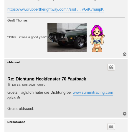
t
r
a
https://www.rubbertherightway.com/?srsl ... vGrK7huupK
g
Gruß Thomas
"1969... it was a good year"
N
a
c
oldscool
h
o
b
Re: Dichtung Heckfenster 70 Fastback
e
n
B
Do 18. Sep 2025, 06:59
e
i
Guets Tägli.Ich habe die Dichtung bei
www.summitracing.com
t
gekauft.
r
a
g
Gruss oldscool.
N
a
c
Derschwabe
h
o