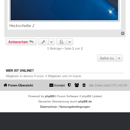
Heckscheibe 2
N
a
Antworten
c
h
5 Beiträge • Seite
1
von
1
o
b
Gehe zu
e
n
WER IST ONLINE?
Mitglieder in diesem Forum: 0 Mitglieder und 14 Gäste
Foren-Übersicht
Kontakt
Alle Zeiten sind
UTC+02:00
Powered by
phpBB
® Forum Software © phpBB Limited
Deutsche Übersetzung durch
phpBB.de
Datenschutz
|
Nutzungsbedingungen