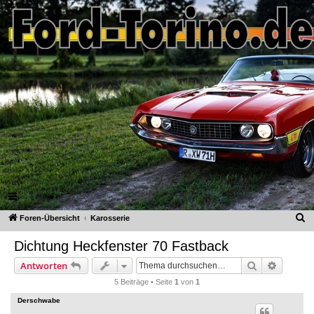
Ford-Torino.de
FAQ
Registrieren
Anmelden
S
Foren-Übersicht
Karosserie
u
Dichtung Heckfenster 70 Fastback
c
Suche
Erweiter
Antworten
h
5 Beiträge • Seite
1
von
1
e
Derschwabe