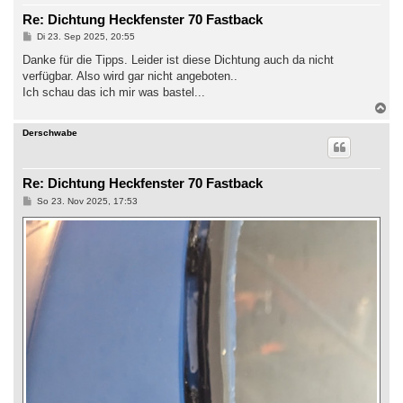
b
Re: Dichtung Heckfenster 70 Fastback
e
n
B
Di 23. Sep 2025, 20:55
e
i
Danke für die Tipps. Leider ist diese Dichtung auch da nicht
t
verfügbar. Also wird gar nicht angeboten..
r
a
Ich schau das ich mir was bastel...
g
N
a
c
Derschwabe
h
o
b
Re: Dichtung Heckfenster 70 Fastback
e
n
B
So 23. Nov 2025, 17:53
e
i
t
r
a
g