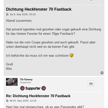
Dichtung Heckfenster 70 Fastback
B
Sa 6. Sep 2025, 20:23
e
i
Abend zusammen,
t
r
a
Hat jemand irgendwo mal gesehen oder sogar gekauft eine Dichtung
g
für das hintere Fenster für einen 70ger Fastback?
Habe nur die vom Coupe gesehen und auch gekauft. Passt aber
unten überhaupt nicht weil es da keinen Falz gibt.
Ich befürchte da muss ich mir was schnitzen
Gruß
Max
N
a
c
TG-Tommy
Supporter
h
o
b
e
Re: Dichtung Heckfenster 70 Fastback
n
B
Mi 10. Sep 2025, 12:25
e
i
Hast hier mal reingeschaut, ob es was Passendes gibt?