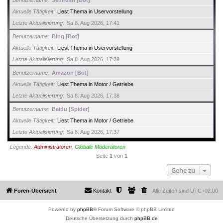
Aktuelle Tätigkeit
Liest Thema in Uservorstellung
Letzte Aktualisierung
Sa 8. Aug 2026, 17:41
Benutzername
Bing [Bot]
Aktuelle Tätigkeit
Liest Thema in Uservorstellung
Letzte Aktualisierung
Sa 8. Aug 2026, 17:39
Benutzername
Amazon [Bot]
Aktuelle Tätigkeit
Liest Thema in Motor / Getriebe
Letzte Aktualisierung
Sa 8. Aug 2026, 17:38
Benutzername
Baidu [Spider]
Aktuelle Tätigkeit
Liest Thema in Motor / Getriebe
Letzte Aktualisierung
Sa 8. Aug 2026, 17:37
Legende:
Administratoren
,
Globale Moderatoren
Seite
1
von
1
Gehe zu
Foren-Übersicht
Kontakt
Alle Zeiten sind
UTC+02:00
Powered by
phpBB
® Forum Software © phpBB Limited
Deutsche Übersetzung durch
phpBB.de