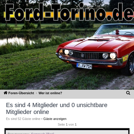
Ford-Torino.de
FAQ
Registrieren
Anmelden
S
Foren-Übersicht
Wer ist online?
u
Es sind 4 Mitglieder und 0 unsichtbare
c
Mitglieder online
h
Es sind 52 Gäste online •
Gäste anzeigen
e
Seite
1
von
1
Benutzername
Semrush [Bot]