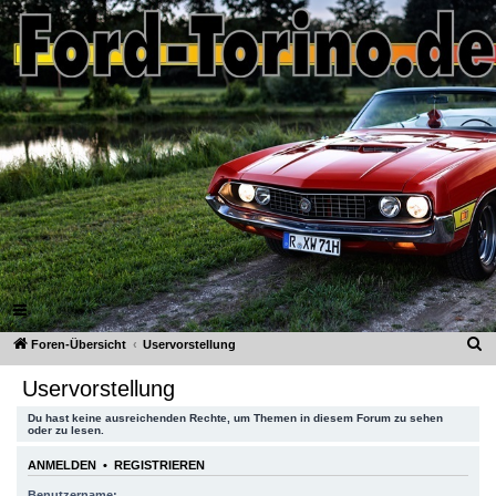
Ford-Torino.de
FAQ
Registrieren
Anmelden
S
Foren-Übersicht
Uservorstellung
u
Uservorstellung
c
Du hast keine ausreichenden Rechte, um Themen in diesem Forum zu sehen
h
oder zu lesen.
e
ANMELDEN
•
REGISTRIEREN
Benutzername: