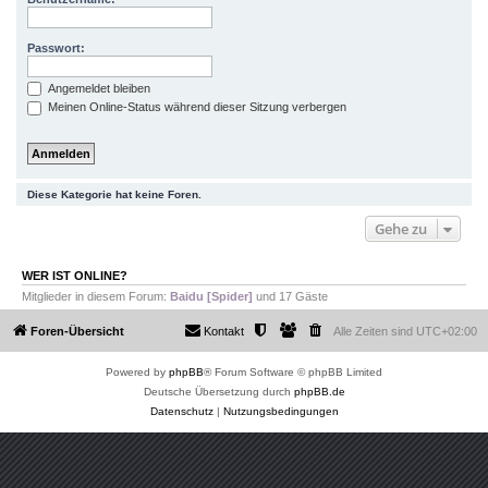
Passwort:
Angemeldet bleiben
Meinen Online-Status während dieser Sitzung verbergen
Diese Kategorie hat keine Foren.
Gehe zu
WER IST ONLINE?
Mitglieder in diesem Forum:
Baidu [Spider]
und 17 Gäste
Foren-Übersicht
Kontakt
Alle Zeiten sind
UTC+02:00
Powered by
phpBB
® Forum Software © phpBB Limited
Deutsche Übersetzung durch
phpBB.de
Datenschutz
|
Nutzungsbedingungen