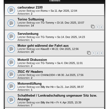
Themen
carburateur 2100
Letzter Beitrag von
Romu
«
Sa 11. Apr 2026, 12:04
Antworten:
2
Torino Softtuning
Letzter Beitrag von
TG-Tommy
«
Di 16. Dez 2025, 10:07
Antworten:
14
1
2
Servolenkung
Letzter Beitrag von
TG-Tommy
«
So 14. Dez 2025, 14:23
Antworten:
1
Motor geht während der Fahrt aus
Letzter Beitrag von
KlausB
«
Mi 22. Okt 2025, 12:56
Antworten:
20
1
2
3
Motoröl Diskussion
Letzter Beitrag von
TG-Tommy
«
Sa 4. Okt 2025, 11:01
Antworten:
2
351C 4V Headers
Letzter Beitrag von
Ch4rlie1934
«
Mi 30. Jul 2025, 17:56
Antworten:
2
Motorentlüftung
Letzter Beitrag von
Billy the Hit
«
Sa 21. Jun 2025, 08:37
Antworten:
1
Schalthebel / Lenkradschaltung ungenauer Sitz bzw.
Anzeige
Letzter Beitrag von
Billy the Hit
«
Fr 4. Apr 2025, 15:39
Antworten:
7