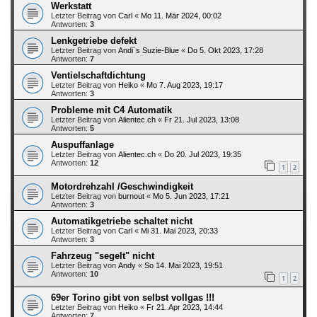
Werkstatt
Letzter Beitrag von
Carl
«
Mo 11. Mär 2024, 00:02
Antworten:
3
Lenkgetriebe defekt
Letzter Beitrag von
Andi´s Suzie-Blue
«
Do 5. Okt 2023, 17:28
Antworten:
7
Ventielschaftdichtung
Letzter Beitrag von
Heiko
«
Mo 7. Aug 2023, 19:17
Antworten:
3
Probleme mit C4 Automatik
Letzter Beitrag von
Alientec.ch
«
Fr 21. Jul 2023, 13:08
Antworten:
5
Auspuffanlage
Letzter Beitrag von
Alientec.ch
«
Do 20. Jul 2023, 19:35
Antworten:
12
1
2
Motordrehzahl /Geschwindigkeit
Letzter Beitrag von
burnout
«
Mo 5. Jun 2023, 17:21
Antworten:
3
Automatikgetriebe schaltet nicht
Letzter Beitrag von
Carl
«
Mi 31. Mai 2023, 20:33
Antworten:
3
Fahrzeug "segelt" nicht
Letzter Beitrag von
Andy
«
So 14. Mai 2023, 19:51
Antworten:
10
1
2
69er Torino gibt von selbst vollgas !!!
Letzter Beitrag von
Heiko
«
Fr 21. Apr 2023, 14:44
Antworten:
7