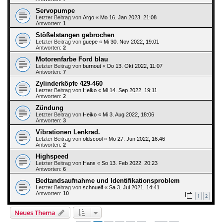
Servopumpe
Letzter Beitrag von
Argo
«
Mo 16. Jan 2023, 21:08
Antworten:
1
Stößelstangen gebrochen
Letzter Beitrag von
guepe
«
Mi 30. Nov 2022, 19:01
Antworten:
2
Motorenfarbe Ford blau
Letzter Beitrag von
burnout
«
Do 13. Okt 2022, 11:07
Antworten:
7
Zylinderköpfe 429-460
Letzter Beitrag von
Heiko
«
Mi 14. Sep 2022, 19:11
Antworten:
2
Zündung
Letzter Beitrag von
Heiko
«
Mi 3. Aug 2022, 18:06
Antworten:
3
Vibrationen Lenkrad.
Letzter Beitrag von
oldscool
«
Mo 27. Jun 2022, 16:46
Antworten:
2
Highspeed
Letzter Beitrag von
Hans
«
So 13. Feb 2022, 20:23
Antworten:
6
Bedtandsaufnahme und Identifikationsproblem
Letzter Beitrag von
schnuelf
«
Sa 3. Jul 2021, 14:41
Antworten:
10
1
2
Neues Thema