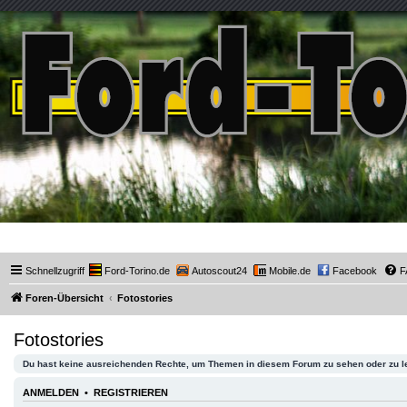
Ford-Torino.de
Schnellzugriff
Ford-Torino.de
Autoscout24
Mobile.de
Facebook
F
Foren-Übersicht
Fotostories
Fotostories
Du hast keine ausreichenden Rechte, um Themen in diesem Forum zu sehen oder zu l
ANMELDEN
•
REGISTRIEREN