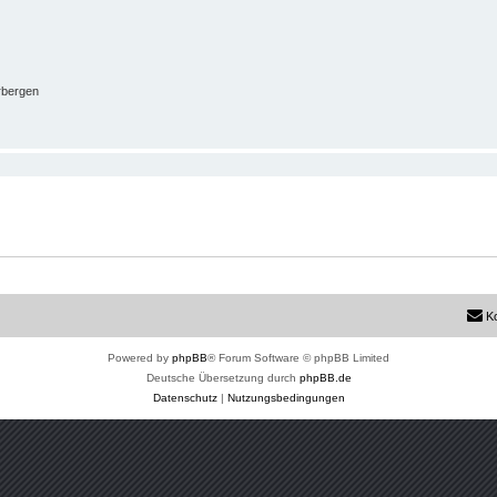
rbergen
K
Powered by
phpBB
® Forum Software © phpBB Limited
Deutsche Übersetzung durch
phpBB.de
Datenschutz
|
Nutzungsbedingungen