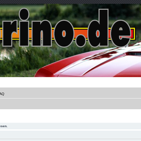
AQ
esen.