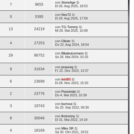
von
StoneAge
7
9655
Di 26. Aug 2025, 18:53
von
Nes72
0
5395
Di 26. Aug 2025, 17:59
von
TG-Tommy
13
24219
Mi 28. Mai 2025, 10:08
von
Olivier
4
27253
Do 22. Aug 2024, 18:54
von
Bibabutzemann
29
86752
So 26. Mai 2024, 02:25
von
prauseg
9
31634
Fr 22. Dez 2023, 13:37
von
leiti83
6
23699
Di 28. Nov 2023, 15:20
von
Poostmän
2
23776
Do 4. Mai 2023, 10:39
von
burnout
3
19743
So 25. Sep 2022, 09:30
von
firstronny
8
30046
Di 31. Mai 2022, 14:18
von
Mike SR
4
18169
Sa 30. Okt 2021, 19:51