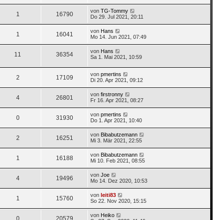
von
TG-Tommy
1
16790
Do 29. Jul 2021, 20:11
von
Hans
1
16041
Mo 14. Jun 2021, 07:49
von
Hans
11
36354
Sa 1. Mai 2021, 10:59
von
pmertins
2
17109
Di 20. Apr 2021, 09:12
von
firstronny
4
26801
Fr 16. Apr 2021, 08:27
von
pmertins
0
31930
Do 1. Apr 2021, 10:40
von
Bibabutzemann
2
16251
Mi 3. Mär 2021, 22:55
von
Bibabutzemann
1
16188
Mi 10. Feb 2021, 08:55
von
Joe
4
19496
Mo 14. Dez 2020, 10:53
von
leiti83
1
15760
So 22. Nov 2020, 15:15
von
Heiko
0
20579