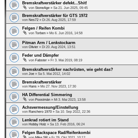
Bremskraftverstärker defekt...Shit!
von
StoneAge
»
Sa 21. Jun 2025, 09:45
Bremskraftverstärker für GTS 1972
von
Nes72
»
Di 26. Aug 2025, 17:59
Felgen / Reifen Kombi
von
Torben
»
Mo 6. Jun 2016, 14:58
Pitman Arm / Lenkstockarm
von
Olivier
»
Di 20. Aug 2024, 13:51
Feder und Dämpfer
von
Fabster
»
Fr 3. Mai 2019, 08:19
Bremskraftverstärker nachrüsten, wie geht das?
von
Joe
»
Sa 5. Mai 2012, 14:02
Bremskraftverstärker
von
Hans
»
Mo 27. Nov 2023, 17:30
HA Differential Simmering
von
Poostmän
»
Mi 3. Mai 2023, 13:58
Achsvermessung/Einstellung
von
Ranchero 1970
»
Sa 10. Sep 2022, 22:36
Lenkrad rotiert im Stand
von
Hobby Holz
»
Sa 13. Feb 2016, 06:24
Felgen Backspace Rad/Reifenkombi
von
Mike SR
»
Fr 29. Okt 2021, 10:12