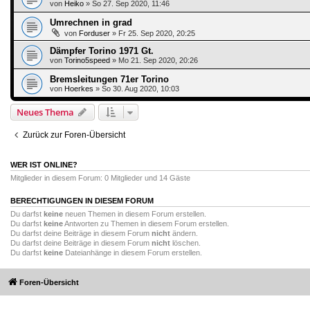
von
Heiko
»
So 27. Sep 2020, 11:46
Umrechnen in grad
von
Forduser
»
Fr 25. Sep 2020, 20:25
Dämpfer Torino 1971 Gt.
von
Torino5speed
»
Mo 21. Sep 2020, 20:26
Bremsleitungen 71er Torino
von
Hoerkes
»
So 30. Aug 2020, 10:03
Neues Thema
Zurück zur Foren-Übersicht
WER IST ONLINE?
Mitglieder in diesem Forum: 0 Mitglieder und 14 Gäste
BERECHTIGUNGEN IN DIESEM FORUM
Du darfst
keine
neuen Themen in diesem Forum erstellen.
Du darfst
keine
Antworten zu Themen in diesem Forum erstellen.
Du darfst deine Beiträge in diesem Forum
nicht
ändern.
Du darfst deine Beiträge in diesem Forum
nicht
löschen.
Du darfst
keine
Dateianhänge in diesem Forum erstellen.
Foren-Übersicht