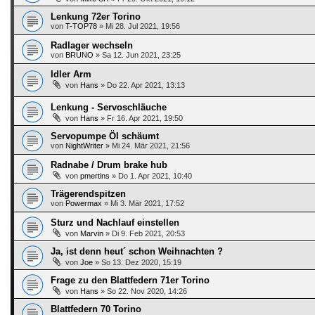
Lenkung 72er Torino
von
T-TOP78
»
Mi 28. Jul 2021, 19:56
Radlager wechseln
von
BRUNO
»
Sa 12. Jun 2021, 23:25
Idler Arm
von
Hans
»
Do 22. Apr 2021, 13:13
Lenkung - Servoschläuche
von
Hans
»
Fr 16. Apr 2021, 19:50
Servopumpe Öl schäumt
von
NightWriter
»
Mi 24. Mär 2021, 21:56
Radnabe / Drum brake hub
von
pmertins
»
Do 1. Apr 2021, 10:40
Trägerendspitzen
von
Powermax
»
Mi 3. Mär 2021, 17:52
Sturz und Nachlauf einstellen
von
Marvin
»
Di 9. Feb 2021, 20:53
Ja, ist denn heut´ schon Weihnachten ?
von
Joe
»
So 13. Dez 2020, 15:19
Frage zu den Blattfedern 71er Torino
von
Hans
»
So 22. Nov 2020, 14:26
Blattfedern 70 Torino