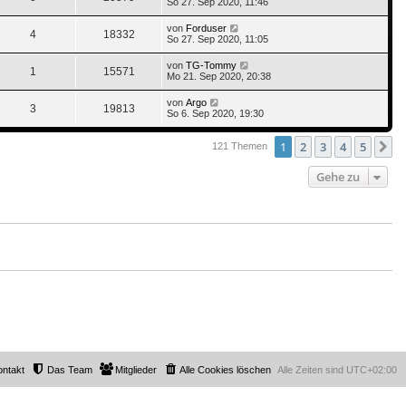
So 27. Sep 2020, 11:46
von
Forduser
4
18332
So 27. Sep 2020, 11:05
von
TG-Tommy
1
15571
Mo 21. Sep 2020, 20:38
von
Argo
3
19813
So 6. Sep 2020, 19:30
1
2
3
4
5
N
121 Themen
Gehe zu
ontakt
Das Team
Mitglieder
Alle Cookies löschen
Alle Zeiten sind
UTC+02:00