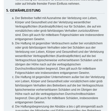
oder auf Inhalte fremder Foren Einfluss nehmen.
5. GEWÄHRLEISTUNG
Der Betreiber haftet mit Ausnahme der Verletzung von Leben,
Körper und Gesundheit und der Verletzung wesentlicher
Vertragspflichten (Kardinalpflichten) nur für Schäden, die auf ein
vorsätzliches oder grob fahrlässiges Verhalten zurückzuführen
sind. Dies gilt auch für mittelbare Folgeschäden wie insbesondere
entgangenen Gewinn.
Die Haftung ist gegenüber Verbrauchern außer bei vorsätzlichem
oder grob fahrlässigem Verhalten oder bei Schäden aus der
Verletzung von Leben, Körper und Gesundheit und der Verletzung
wesentlicher Vertragspflichten (Kardinalpflichten) auf die bei
Vertragsschluss typischerweise vorhersehbaren Schäden und im
übrigen der Höhe nach auf die vertragstypischen
Durchschnittsschäden begrenzt. Dies gilt auch für mittelbare
Folgeschäden wie insbesondere entgangenen Gewinn.
Die Haftung ist gegenüber Unternehmern außer bei der Verletzung
von Leben, Körper und Gesundheit oder vorsätzlichem oder grob
fahrlässigem Verhalten des Betreibers auf die bei Vertragsschluss
typischerweise vorhersehbaren Schäden und im Übrigen der
Höhe nach auf die vertragstypischen Durchschnittsschäden
begrenzt. Dies gilt auch für mittelbare Schäden, insbesondere
entgangenen Gewinn.
Die Haftungsbegrenzung der Absätze a bis c gilt sinngemäß auch
zugunsten der Mitarbeiter und Erfüllungsgehilfen des Betreibers.