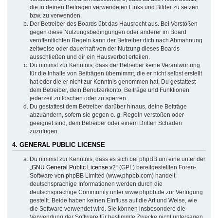
die in deinen Beiträgen verwendeten Links und Bilder zu setzen
bzw. zu verwenden.
Der Betreiber des Boards übt das Hausrecht aus. Bei Verstößen
gegen diese Nutzungsbedingungen oder anderer im Board
veröffentlichten Regeln kann der Betreiber dich nach Abmahnung
zeitweise oder dauerhaft von der Nutzung dieses Boards
ausschließen und dir ein Hausverbot erteilen.
Du nimmst zur Kenntnis, dass der Betreiber keine Verantwortung
für die Inhalte von Beiträgen übernimmt, die er nicht selbst erstellt
hat oder die er nicht zur Kenntnis genommen hat. Du gestattest
dem Betreiber, dein Benutzerkonto, Beiträge und Funktionen
jederzeit zu löschen oder zu sperren.
Du gestattest dem Betreiber darüber hinaus, deine Beiträge
abzuändern, sofern sie gegen o. g. Regeln verstoßen oder
geeignet sind, dem Betreiber oder einem Dritten Schaden
zuzufügen.
4. GENERAL PUBLIC LICENSE
Du nimmst zur Kenntnis, dass es sich bei phpBB um eine unter der
„
GNU General Public License v2
“ (GPL) bereitgestellten Foren-
Software von phpBB Limited (www.phpbb.com) handelt;
deutschsprachige Informationen werden durch die
deutschsprachige Community unter www.phpbb.de zur Verfügung
gestellt. Beide haben keinen Einfluss auf die Art und Weise, wie
die Software verwendet wird. Sie können insbesondere die
Verwendung der Software für bestimmte Zwecke nicht untersagen