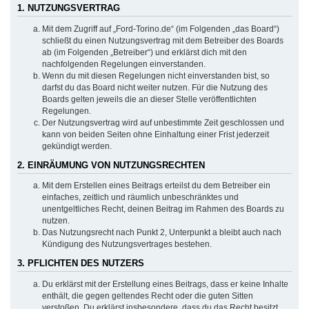
1. NUTZUNGSVERTRAG
Mit dem Zugriff auf „Ford-Torino.de“ (im Folgenden „das Board“)
schließt du einen Nutzungsvertrag mit dem Betreiber des Boards
ab (im Folgenden „Betreiber“) und erklärst dich mit den
nachfolgenden Regelungen einverstanden.
Wenn du mit diesen Regelungen nicht einverstanden bist, so
darfst du das Board nicht weiter nutzen. Für die Nutzung des
Boards gelten jeweils die an dieser Stelle veröffentlichten
Regelungen.
Der Nutzungsvertrag wird auf unbestimmte Zeit geschlossen und
kann von beiden Seiten ohne Einhaltung einer Frist jederzeit
gekündigt werden.
2. EINRÄUMUNG VON NUTZUNGSRECHTEN
Mit dem Erstellen eines Beitrags erteilst du dem Betreiber ein
einfaches, zeitlich und räumlich unbeschränktes und
unentgeltliches Recht, deinen Beitrag im Rahmen des Boards zu
nutzen.
Das Nutzungsrecht nach Punkt 2, Unterpunkt a bleibt auch nach
Kündigung des Nutzungsvertrages bestehen.
3. PFLICHTEN DES NUTZERS
Du erklärst mit der Erstellung eines Beitrags, dass er keine Inhalte
enthält, die gegen geltendes Recht oder die guten Sitten
verstoßen. Du erklärst insbesondere, dass du das Recht besitzt,