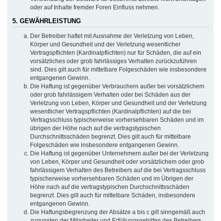
oder auf Inhalte fremder Foren Einfluss nehmen.
5. GEWÄHRLEISTUNG
Der Betreiber haftet mit Ausnahme der Verletzung von Leben,
Körper und Gesundheit und der Verletzung wesentlicher
Vertragspflichten (Kardinalpflichten) nur für Schäden, die auf ein
vorsätzliches oder grob fahrlässiges Verhalten zurückzuführen
sind. Dies gilt auch für mittelbare Folgeschäden wie insbesondere
entgangenen Gewinn.
Die Haftung ist gegenüber Verbrauchern außer bei vorsätzlichem
oder grob fahrlässigem Verhalten oder bei Schäden aus der
Verletzung von Leben, Körper und Gesundheit und der Verletzung
wesentlicher Vertragspflichten (Kardinalpflichten) auf die bei
Vertragsschluss typischerweise vorhersehbaren Schäden und im
übrigen der Höhe nach auf die vertragstypischen
Durchschnittsschäden begrenzt. Dies gilt auch für mittelbare
Folgeschäden wie insbesondere entgangenen Gewinn.
Die Haftung ist gegenüber Unternehmern außer bei der Verletzung
von Leben, Körper und Gesundheit oder vorsätzlichem oder grob
fahrlässigem Verhalten des Betreibers auf die bei Vertragsschluss
typischerweise vorhersehbaren Schäden und im Übrigen der
Höhe nach auf die vertragstypischen Durchschnittsschäden
begrenzt. Dies gilt auch für mittelbare Schäden, insbesondere
entgangenen Gewinn.
Die Haftungsbegrenzung der Absätze a bis c gilt sinngemäß auch
zugunsten der Mitarbeiter und Erfüllungsgehilfen des Betreibers.