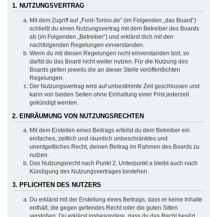
1. NUTZUNGSVERTRAG
Mit dem Zugriff auf „Ford-Torino.de“ (im Folgenden „das Board“)
schließt du einen Nutzungsvertrag mit dem Betreiber des Boards
ab (im Folgenden „Betreiber“) und erklärst dich mit den
nachfolgenden Regelungen einverstanden.
Wenn du mit diesen Regelungen nicht einverstanden bist, so
darfst du das Board nicht weiter nutzen. Für die Nutzung des
Boards gelten jeweils die an dieser Stelle veröffentlichten
Regelungen.
Der Nutzungsvertrag wird auf unbestimmte Zeit geschlossen und
kann von beiden Seiten ohne Einhaltung einer Frist jederzeit
gekündigt werden.
2. EINRÄUMUNG VON NUTZUNGSRECHTEN
Mit dem Erstellen eines Beitrags erteilst du dem Betreiber ein
einfaches, zeitlich und räumlich unbeschränktes und
unentgeltliches Recht, deinen Beitrag im Rahmen des Boards zu
nutzen.
Das Nutzungsrecht nach Punkt 2, Unterpunkt a bleibt auch nach
Kündigung des Nutzungsvertrages bestehen.
3. PFLICHTEN DES NUTZERS
Du erklärst mit der Erstellung eines Beitrags, dass er keine Inhalte
enthält, die gegen geltendes Recht oder die guten Sitten
verstoßen. Du erklärst insbesondere, dass du das Recht besitzt,