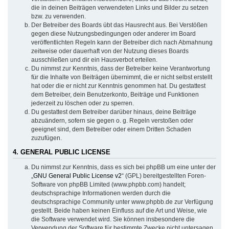
die in deinen Beiträgen verwendeten Links und Bilder zu setzen
bzw. zu verwenden.
Der Betreiber des Boards übt das Hausrecht aus. Bei Verstößen
gegen diese Nutzungsbedingungen oder anderer im Board
veröffentlichten Regeln kann der Betreiber dich nach Abmahnung
zeitweise oder dauerhaft von der Nutzung dieses Boards
ausschließen und dir ein Hausverbot erteilen.
Du nimmst zur Kenntnis, dass der Betreiber keine Verantwortung
für die Inhalte von Beiträgen übernimmt, die er nicht selbst erstellt
hat oder die er nicht zur Kenntnis genommen hat. Du gestattest
dem Betreiber, dein Benutzerkonto, Beiträge und Funktionen
jederzeit zu löschen oder zu sperren.
Du gestattest dem Betreiber darüber hinaus, deine Beiträge
abzuändern, sofern sie gegen o. g. Regeln verstoßen oder
geeignet sind, dem Betreiber oder einem Dritten Schaden
zuzufügen.
4. GENERAL PUBLIC LICENSE
Du nimmst zur Kenntnis, dass es sich bei phpBB um eine unter der
„
GNU General Public License v2
“ (GPL) bereitgestellten Foren-
Software von phpBB Limited (www.phpbb.com) handelt;
deutschsprachige Informationen werden durch die
deutschsprachige Community unter www.phpbb.de zur Verfügung
gestellt. Beide haben keinen Einfluss auf die Art und Weise, wie
die Software verwendet wird. Sie können insbesondere die
Verwendung der Software für bestimmte Zwecke nicht untersagen