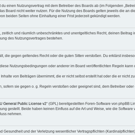
eßt du einen Nutzungsvertrag mit dem Betreiber des Boards ab (im Folgenden „Betr
as Board nicht weiter nutzen. Für die Nutzung des Boards gelten jeweils die an die
on beiden Seiten ohne Einhaltung einer Frist jederzeit gekündigt werden.
es, zeitlich und räumlich unbeschränktes und unentgeltliches Recht, deinen Beitra
igung des Nutzungsvertrages bestehen.
thält, die gegen geltendes Recht oder die guten Sitten verstoßen. Du erklärst insbe
 diese Nutzungsbedingungen oder anderer im Board veröffentlichten Regeln kann 
Inhalte von Beiträgen übernimmt, die er nicht selbst erstellt hat oder die er nicht
n, sofern sie gegen o. g. Regeln verstoßen oder geeignet sind, dem Betreiber ode
 General Public License v2
“ (GPL) bereitgestellten Foren-Software von phpBB L
g gestellt. Beide haben keinen Einfluss auf die Art und Weise, wie die Software
fluss nehmen.
 Gesundheit und der Verletzung wesentlicher Vertragspflichten (Kardinalpflichten) 