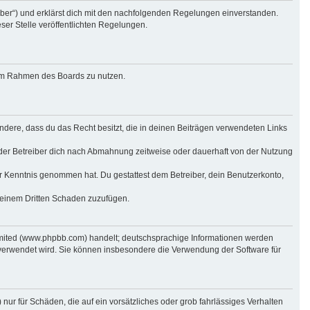
eiber“) und erklärst dich mit den nachfolgenden Regelungen einverstanden.
ser Stelle veröffentlichten Regelungen.
g im Rahmen des Boards zu nutzen.
sondere, dass du das Recht besitzt, die in deinen Beiträgen verwendeten Links
der Betreiber dich nach Abmahnung zeitweise oder dauerhaft von der Nutzung
 zur Kenntnis genommen hat. Du gestattest dem Betreiber, dein Benutzerkonto,
r einem Dritten Schaden zuzufügen.
imited (www.phpbb.com) handelt; deutschsprachige Informationen werden
 verwendet wird. Sie können insbesondere die Verwendung der Software für
nur für Schäden, die auf ein vorsätzliches oder grob fahrlässiges Verhalten