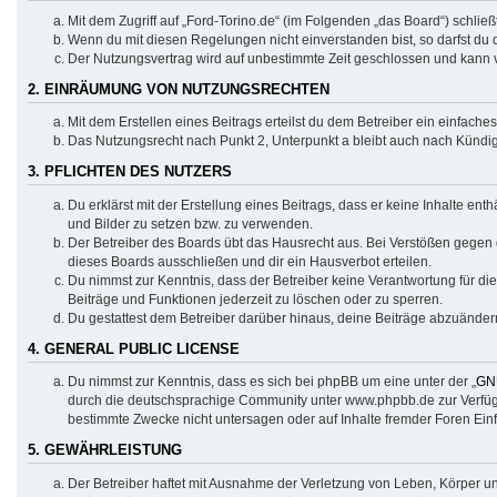
Mit dem Zugriff auf „Ford-Torino.de“ (im Folgenden „das Board“) schli
Wenn du mit diesen Regelungen nicht einverstanden bist, so darfst du d
Der Nutzungsvertrag wird auf unbestimmte Zeit geschlossen und kann v
2. EINRÄUMUNG VON NUTZUNGSRECHTEN
Mit dem Erstellen eines Beitrags erteilst du dem Betreiber ein einfach
Das Nutzungsrecht nach Punkt 2, Unterpunkt a bleibt auch nach Künd
3. PFLICHTEN DES NUTZERS
Du erklärst mit der Erstellung eines Beitrags, dass er keine Inhalte en
und Bilder zu setzen bzw. zu verwenden.
Der Betreiber des Boards übt das Hausrecht aus. Bei Verstößen gegen
dieses Boards ausschließen und dir ein Hausverbot erteilen.
Du nimmst zur Kenntnis, dass der Betreiber keine Verantwortung für die 
Beiträge und Funktionen jederzeit zu löschen oder zu sperren.
Du gestattest dem Betreiber darüber hinaus, deine Beiträge abzuänder
4. GENERAL PUBLIC LICENSE
Du nimmst zur Kenntnis, dass es sich bei phpBB um eine unter der „
GNU
durch die deutschsprachige Community unter www.phpbb.de zur Verfügun
bestimmte Zwecke nicht untersagen oder auf Inhalte fremder Foren Ein
5. GEWÄHRLEISTUNG
Der Betreiber haftet mit Ausnahme der Verletzung von Leben, Körper und