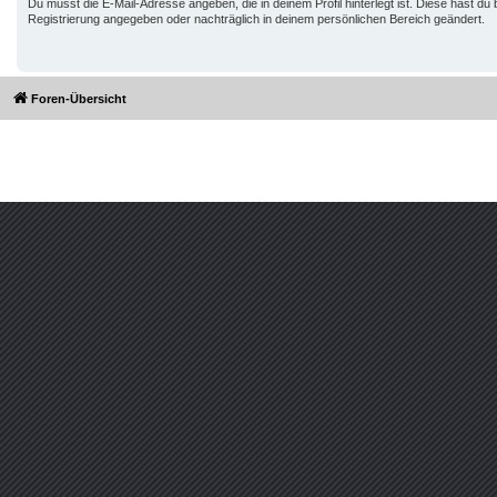
Du musst die E-Mail-Adresse angeben, die in deinem Profil hinterlegt ist. Diese hast du 
Registrierung angegeben oder nachträglich in deinem persönlichen Bereich geändert.
Foren-Übersicht