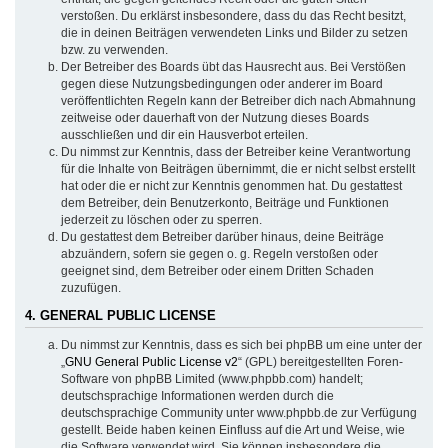
verstoßen. Du erklärst insbesondere, dass du das Recht besitzt,
die in deinen Beiträgen verwendeten Links und Bilder zu setzen
bzw. zu verwenden.
Der Betreiber des Boards übt das Hausrecht aus. Bei Verstößen
gegen diese Nutzungsbedingungen oder anderer im Board
veröffentlichten Regeln kann der Betreiber dich nach Abmahnung
zeitweise oder dauerhaft von der Nutzung dieses Boards
ausschließen und dir ein Hausverbot erteilen.
Du nimmst zur Kenntnis, dass der Betreiber keine Verantwortung
für die Inhalte von Beiträgen übernimmt, die er nicht selbst erstellt
hat oder die er nicht zur Kenntnis genommen hat. Du gestattest
dem Betreiber, dein Benutzerkonto, Beiträge und Funktionen
jederzeit zu löschen oder zu sperren.
Du gestattest dem Betreiber darüber hinaus, deine Beiträge
abzuändern, sofern sie gegen o. g. Regeln verstoßen oder
geeignet sind, dem Betreiber oder einem Dritten Schaden
zuzufügen.
4. GENERAL PUBLIC LICENSE
Du nimmst zur Kenntnis, dass es sich bei phpBB um eine unter der
„
GNU General Public License v2
“ (GPL) bereitgestellten Foren-
Software von phpBB Limited (www.phpbb.com) handelt;
deutschsprachige Informationen werden durch die
deutschsprachige Community unter www.phpbb.de zur Verfügung
gestellt. Beide haben keinen Einfluss auf die Art und Weise, wie
die Software verwendet wird. Sie können insbesondere die