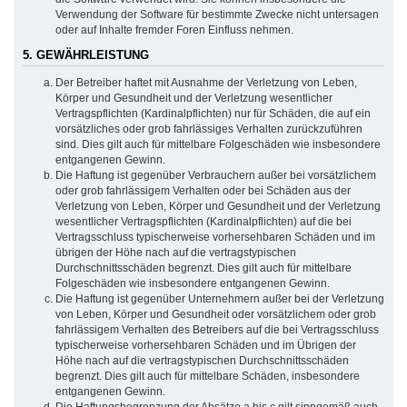
Verwendung der Software für bestimmte Zwecke nicht untersagen
oder auf Inhalte fremder Foren Einfluss nehmen.
5. GEWÄHRLEISTUNG
Der Betreiber haftet mit Ausnahme der Verletzung von Leben,
Körper und Gesundheit und der Verletzung wesentlicher
Vertragspflichten (Kardinalpflichten) nur für Schäden, die auf ein
vorsätzliches oder grob fahrlässiges Verhalten zurückzuführen
sind. Dies gilt auch für mittelbare Folgeschäden wie insbesondere
entgangenen Gewinn.
Die Haftung ist gegenüber Verbrauchern außer bei vorsätzlichem
oder grob fahrlässigem Verhalten oder bei Schäden aus der
Verletzung von Leben, Körper und Gesundheit und der Verletzung
wesentlicher Vertragspflichten (Kardinalpflichten) auf die bei
Vertragsschluss typischerweise vorhersehbaren Schäden und im
übrigen der Höhe nach auf die vertragstypischen
Durchschnittsschäden begrenzt. Dies gilt auch für mittelbare
Folgeschäden wie insbesondere entgangenen Gewinn.
Die Haftung ist gegenüber Unternehmern außer bei der Verletzung
von Leben, Körper und Gesundheit oder vorsätzlichem oder grob
fahrlässigem Verhalten des Betreibers auf die bei Vertragsschluss
typischerweise vorhersehbaren Schäden und im Übrigen der
Höhe nach auf die vertragstypischen Durchschnittsschäden
begrenzt. Dies gilt auch für mittelbare Schäden, insbesondere
entgangenen Gewinn.
Die Haftungsbegrenzung der Absätze a bis c gilt sinngemäß auch