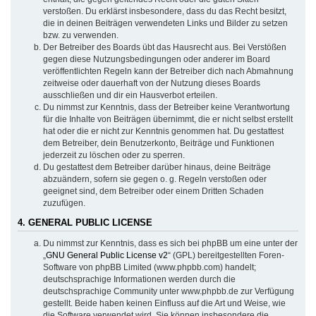
verstoßen. Du erklärst insbesondere, dass du das Recht besitzt,
die in deinen Beiträgen verwendeten Links und Bilder zu setzen
bzw. zu verwenden.
Der Betreiber des Boards übt das Hausrecht aus. Bei Verstößen
gegen diese Nutzungsbedingungen oder anderer im Board
veröffentlichten Regeln kann der Betreiber dich nach Abmahnung
zeitweise oder dauerhaft von der Nutzung dieses Boards
ausschließen und dir ein Hausverbot erteilen.
Du nimmst zur Kenntnis, dass der Betreiber keine Verantwortung
für die Inhalte von Beiträgen übernimmt, die er nicht selbst erstellt
hat oder die er nicht zur Kenntnis genommen hat. Du gestattest
dem Betreiber, dein Benutzerkonto, Beiträge und Funktionen
jederzeit zu löschen oder zu sperren.
Du gestattest dem Betreiber darüber hinaus, deine Beiträge
abzuändern, sofern sie gegen o. g. Regeln verstoßen oder
geeignet sind, dem Betreiber oder einem Dritten Schaden
zuzufügen.
4. GENERAL PUBLIC LICENSE
Du nimmst zur Kenntnis, dass es sich bei phpBB um eine unter der
„
GNU General Public License v2
“ (GPL) bereitgestellten Foren-
Software von phpBB Limited (www.phpbb.com) handelt;
deutschsprachige Informationen werden durch die
deutschsprachige Community unter www.phpbb.de zur Verfügung
gestellt. Beide haben keinen Einfluss auf die Art und Weise, wie
die Software verwendet wird. Sie können insbesondere die