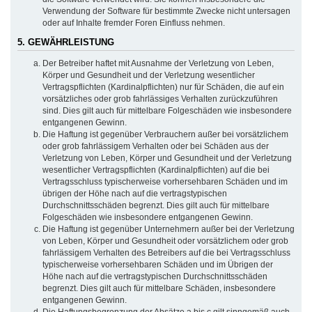
Verwendung der Software für bestimmte Zwecke nicht untersagen
oder auf Inhalte fremder Foren Einfluss nehmen.
5. GEWÄHRLEISTUNG
Der Betreiber haftet mit Ausnahme der Verletzung von Leben,
Körper und Gesundheit und der Verletzung wesentlicher
Vertragspflichten (Kardinalpflichten) nur für Schäden, die auf ein
vorsätzliches oder grob fahrlässiges Verhalten zurückzuführen
sind. Dies gilt auch für mittelbare Folgeschäden wie insbesondere
entgangenen Gewinn.
Die Haftung ist gegenüber Verbrauchern außer bei vorsätzlichem
oder grob fahrlässigem Verhalten oder bei Schäden aus der
Verletzung von Leben, Körper und Gesundheit und der Verletzung
wesentlicher Vertragspflichten (Kardinalpflichten) auf die bei
Vertragsschluss typischerweise vorhersehbaren Schäden und im
übrigen der Höhe nach auf die vertragstypischen
Durchschnittsschäden begrenzt. Dies gilt auch für mittelbare
Folgeschäden wie insbesondere entgangenen Gewinn.
Die Haftung ist gegenüber Unternehmern außer bei der Verletzung
von Leben, Körper und Gesundheit oder vorsätzlichem oder grob
fahrlässigem Verhalten des Betreibers auf die bei Vertragsschluss
typischerweise vorhersehbaren Schäden und im Übrigen der
Höhe nach auf die vertragstypischen Durchschnittsschäden
begrenzt. Dies gilt auch für mittelbare Schäden, insbesondere
entgangenen Gewinn.
Die Haftungsbegrenzung der Absätze a bis c gilt sinngemäß auch