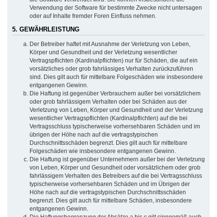
Verwendung der Software für bestimmte Zwecke nicht untersagen
oder auf Inhalte fremder Foren Einfluss nehmen.
5. GEWÄHRLEISTUNG
Der Betreiber haftet mit Ausnahme der Verletzung von Leben,
Körper und Gesundheit und der Verletzung wesentlicher
Vertragspflichten (Kardinalpflichten) nur für Schäden, die auf ein
vorsätzliches oder grob fahrlässiges Verhalten zurückzuführen
sind. Dies gilt auch für mittelbare Folgeschäden wie insbesondere
entgangenen Gewinn.
Die Haftung ist gegenüber Verbrauchern außer bei vorsätzlichem
oder grob fahrlässigem Verhalten oder bei Schäden aus der
Verletzung von Leben, Körper und Gesundheit und der Verletzung
wesentlicher Vertragspflichten (Kardinalpflichten) auf die bei
Vertragsschluss typischerweise vorhersehbaren Schäden und im
übrigen der Höhe nach auf die vertragstypischen
Durchschnittsschäden begrenzt. Dies gilt auch für mittelbare
Folgeschäden wie insbesondere entgangenen Gewinn.
Die Haftung ist gegenüber Unternehmern außer bei der Verletzung
von Leben, Körper und Gesundheit oder vorsätzlichem oder grob
fahrlässigem Verhalten des Betreibers auf die bei Vertragsschluss
typischerweise vorhersehbaren Schäden und im Übrigen der
Höhe nach auf die vertragstypischen Durchschnittsschäden
begrenzt. Dies gilt auch für mittelbare Schäden, insbesondere
entgangenen Gewinn.
Die Haftungsbegrenzung der Absätze a bis c gilt sinngemäß auch