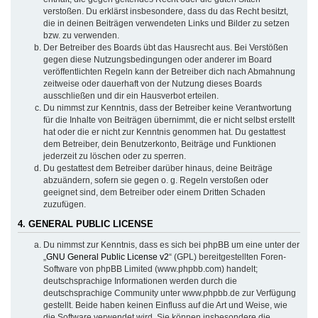
verstoßen. Du erklärst insbesondere, dass du das Recht besitzt,
die in deinen Beiträgen verwendeten Links und Bilder zu setzen
bzw. zu verwenden.
Der Betreiber des Boards übt das Hausrecht aus. Bei Verstößen
gegen diese Nutzungsbedingungen oder anderer im Board
veröffentlichten Regeln kann der Betreiber dich nach Abmahnung
zeitweise oder dauerhaft von der Nutzung dieses Boards
ausschließen und dir ein Hausverbot erteilen.
Du nimmst zur Kenntnis, dass der Betreiber keine Verantwortung
für die Inhalte von Beiträgen übernimmt, die er nicht selbst erstellt
hat oder die er nicht zur Kenntnis genommen hat. Du gestattest
dem Betreiber, dein Benutzerkonto, Beiträge und Funktionen
jederzeit zu löschen oder zu sperren.
Du gestattest dem Betreiber darüber hinaus, deine Beiträge
abzuändern, sofern sie gegen o. g. Regeln verstoßen oder
geeignet sind, dem Betreiber oder einem Dritten Schaden
zuzufügen.
4. GENERAL PUBLIC LICENSE
Du nimmst zur Kenntnis, dass es sich bei phpBB um eine unter der
„
GNU General Public License v2
“ (GPL) bereitgestellten Foren-
Software von phpBB Limited (www.phpbb.com) handelt;
deutschsprachige Informationen werden durch die
deutschsprachige Community unter www.phpbb.de zur Verfügung
gestellt. Beide haben keinen Einfluss auf die Art und Weise, wie
die Software verwendet wird. Sie können insbesondere die