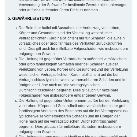
Verwendung der Software für bestimmte Zwecke nicht untersagen
oder auf Inhalte fremder Foren Einfluss nehmen.
5. GEWÄHRLEISTUNG
Der Betreiber haftet mit Ausnahme der Verletzung von Leben,
Körper und Gesundheit und der Verletzung wesentlicher
Vertragspflichten (Kardinalpflichten) nur für Schäden, die auf ein
vorsätzliches oder grob fahrlässiges Verhalten zurückzuführen
sind. Dies gilt auch für mittelbare Folgeschäden wie insbesondere
entgangenen Gewinn.
Die Haftung ist gegenüber Verbrauchern außer bei vorsätzlichem
oder grob fahrlässigem Verhalten oder bei Schäden aus der
Verletzung von Leben, Körper und Gesundheit und der Verletzung
wesentlicher Vertragspflichten (Kardinalpflichten) auf die bei
Vertragsschluss typischerweise vorhersehbaren Schäden und im
übrigen der Höhe nach auf die vertragstypischen
Durchschnittsschäden begrenzt. Dies gilt auch für mittelbare
Folgeschäden wie insbesondere entgangenen Gewinn.
Die Haftung ist gegenüber Unternehmern außer bei der Verletzung
von Leben, Körper und Gesundheit oder vorsätzlichem oder grob
fahrlässigem Verhalten des Betreibers auf die bei Vertragsschluss
typischerweise vorhersehbaren Schäden und im Übrigen der
Höhe nach auf die vertragstypischen Durchschnittsschäden
begrenzt. Dies gilt auch für mittelbare Schäden, insbesondere
entgangenen Gewinn.
Die Haftungsbegrenzung der Absätze a bis c gilt sinngemäß auch