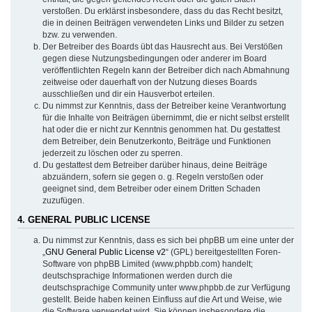
verstoßen. Du erklärst insbesondere, dass du das Recht besitzt,
die in deinen Beiträgen verwendeten Links und Bilder zu setzen
bzw. zu verwenden.
Der Betreiber des Boards übt das Hausrecht aus. Bei Verstößen
gegen diese Nutzungsbedingungen oder anderer im Board
veröffentlichten Regeln kann der Betreiber dich nach Abmahnung
zeitweise oder dauerhaft von der Nutzung dieses Boards
ausschließen und dir ein Hausverbot erteilen.
Du nimmst zur Kenntnis, dass der Betreiber keine Verantwortung
für die Inhalte von Beiträgen übernimmt, die er nicht selbst erstellt
hat oder die er nicht zur Kenntnis genommen hat. Du gestattest
dem Betreiber, dein Benutzerkonto, Beiträge und Funktionen
jederzeit zu löschen oder zu sperren.
Du gestattest dem Betreiber darüber hinaus, deine Beiträge
abzuändern, sofern sie gegen o. g. Regeln verstoßen oder
geeignet sind, dem Betreiber oder einem Dritten Schaden
zuzufügen.
4. GENERAL PUBLIC LICENSE
Du nimmst zur Kenntnis, dass es sich bei phpBB um eine unter der
„
GNU General Public License v2
“ (GPL) bereitgestellten Foren-
Software von phpBB Limited (www.phpbb.com) handelt;
deutschsprachige Informationen werden durch die
deutschsprachige Community unter www.phpbb.de zur Verfügung
gestellt. Beide haben keinen Einfluss auf die Art und Weise, wie
die Software verwendet wird. Sie können insbesondere die