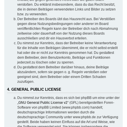
verstoßen. Du erklärst insbesondere, dass du das Recht besitzt,
die in deinen Beiträgen verwendeten Links und Bilder zu setzen
bzw. zu verwenden.
Der Betreiber des Boards übt das Hausrecht aus. Bei Verstößen
gegen diese Nutzungsbedingungen oder anderer im Board
veröffentlichten Regeln kann der Betreiber dich nach Abmahnung
zeitweise oder dauerhaft von der Nutzung dieses Boards
ausschließen und dir ein Hausverbot erteilen.
Du nimmst zur Kenntnis, dass der Betreiber keine Verantwortung
für die Inhalte von Beiträgen übernimmt, die er nicht selbst erstellt
hat oder die er nicht zur Kenntnis genommen hat. Du gestattest
dem Betreiber, dein Benutzerkonto, Beiträge und Funktionen
jederzeit zu löschen oder zu sperren.
Du gestattest dem Betreiber darüber hinaus, deine Beiträge
abzuändern, sofern sie gegen o. g. Regeln verstoßen oder
geeignet sind, dem Betreiber oder einem Dritten Schaden
zuzufügen.
4. GENERAL PUBLIC LICENSE
Du nimmst zur Kenntnis, dass es sich bei phpBB um eine unter der
„
GNU General Public License v2
“ (GPL) bereitgestellten Foren-
Software von phpBB Limited (www.phpbb.com) handelt;
deutschsprachige Informationen werden durch die
deutschsprachige Community unter www.phpbb.de zur Verfügung
gestellt. Beide haben keinen Einfluss auf die Art und Weise, wie
die Software verwendet wird. Sie können insbesondere die