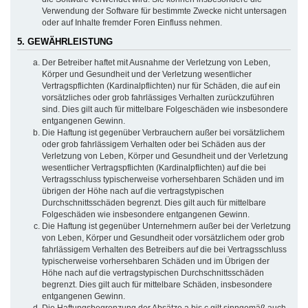
Verwendung der Software für bestimmte Zwecke nicht untersagen
oder auf Inhalte fremder Foren Einfluss nehmen.
5. GEWÄHRLEISTUNG
Der Betreiber haftet mit Ausnahme der Verletzung von Leben,
Körper und Gesundheit und der Verletzung wesentlicher
Vertragspflichten (Kardinalpflichten) nur für Schäden, die auf ein
vorsätzliches oder grob fahrlässiges Verhalten zurückzuführen
sind. Dies gilt auch für mittelbare Folgeschäden wie insbesondere
entgangenen Gewinn.
Die Haftung ist gegenüber Verbrauchern außer bei vorsätzlichem
oder grob fahrlässigem Verhalten oder bei Schäden aus der
Verletzung von Leben, Körper und Gesundheit und der Verletzung
wesentlicher Vertragspflichten (Kardinalpflichten) auf die bei
Vertragsschluss typischerweise vorhersehbaren Schäden und im
übrigen der Höhe nach auf die vertragstypischen
Durchschnittsschäden begrenzt. Dies gilt auch für mittelbare
Folgeschäden wie insbesondere entgangenen Gewinn.
Die Haftung ist gegenüber Unternehmern außer bei der Verletzung
von Leben, Körper und Gesundheit oder vorsätzlichem oder grob
fahrlässigem Verhalten des Betreibers auf die bei Vertragsschluss
typischerweise vorhersehbaren Schäden und im Übrigen der
Höhe nach auf die vertragstypischen Durchschnittsschäden
begrenzt. Dies gilt auch für mittelbare Schäden, insbesondere
entgangenen Gewinn.
Die Haftungsbegrenzung der Absätze a bis c gilt sinngemäß auch