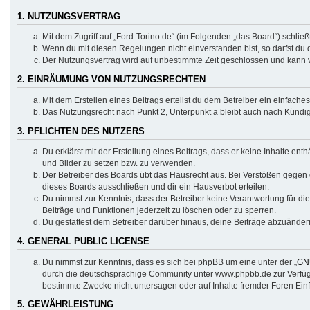
1. NUTZUNGSVERTRAG
Mit dem Zugriff auf „Ford-Torino.de“ (im Folgenden „das Board“) schli
Wenn du mit diesen Regelungen nicht einverstanden bist, so darfst du d
Der Nutzungsvertrag wird auf unbestimmte Zeit geschlossen und kann v
2. EINRÄUMUNG VON NUTZUNGSRECHTEN
Mit dem Erstellen eines Beitrags erteilst du dem Betreiber ein einfach
Das Nutzungsrecht nach Punkt 2, Unterpunkt a bleibt auch nach Künd
3. PFLICHTEN DES NUTZERS
Du erklärst mit der Erstellung eines Beitrags, dass er keine Inhalte en
und Bilder zu setzen bzw. zu verwenden.
Der Betreiber des Boards übt das Hausrecht aus. Bei Verstößen gegen
dieses Boards ausschließen und dir ein Hausverbot erteilen.
Du nimmst zur Kenntnis, dass der Betreiber keine Verantwortung für die 
Beiträge und Funktionen jederzeit zu löschen oder zu sperren.
Du gestattest dem Betreiber darüber hinaus, deine Beiträge abzuänder
4. GENERAL PUBLIC LICENSE
Du nimmst zur Kenntnis, dass es sich bei phpBB um eine unter der „
GNU
durch die deutschsprachige Community unter www.phpbb.de zur Verfügun
bestimmte Zwecke nicht untersagen oder auf Inhalte fremder Foren Ein
5. GEWÄHRLEISTUNG