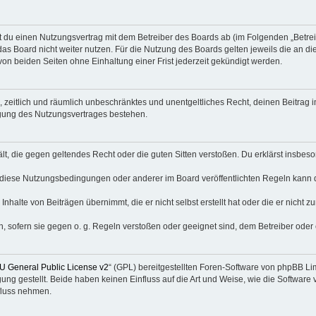
eßt du einen Nutzungsvertrag mit dem Betreiber des Boards ab (im Folgenden „Betr
as Board nicht weiter nutzen. Für die Nutzung des Boards gelten jeweils die an die
on beiden Seiten ohne Einhaltung einer Frist jederzeit gekündigt werden.
es, zeitlich und räumlich unbeschränktes und unentgeltliches Recht, deinen Beitra
igung des Nutzungsvertrages bestehen.
thält, die gegen geltendes Recht oder die guten Sitten verstoßen. Du erklärst insbe
 diese Nutzungsbedingungen oder anderer im Board veröffentlichten Regeln kann 
Inhalte von Beiträgen übernimmt, die er nicht selbst erstellt hat oder die er nicht
n, sofern sie gegen o. g. Regeln verstoßen oder geeignet sind, dem Betreiber ode
 General Public License v2
“ (GPL) bereitgestellten Foren-Software von phpBB L
g gestellt. Beide haben keinen Einfluss auf die Art und Weise, wie die Software
fluss nehmen.