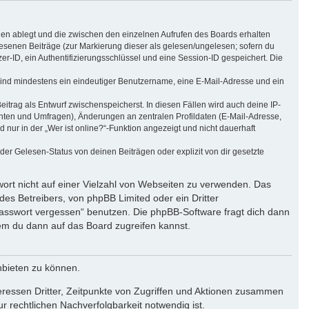
ien ablegt und die zwischen den einzelnen Aufrufen des Boards erhalten
elesenen Beiträge (zur Markierung dieser als gelesen/ungelesen; sofern du
r-ID, ein Authentifizierungsschlüssel und eine Session-ID gespeichert. Die
g sind mindestens ein eindeutiger Benutzername, eine E-Mail-Adresse und ein
eitrag als Entwurf zwischenspeicherst. In diesen Fällen wird auch deine IP-
chten und Umfragen), Änderungen an zentralen Profildaten (E-Mail-Adresse,
ur in der „Wer ist online?“-Funktion angezeigt und nicht dauerhaft
r Gelesen-Status von deinen Beiträgen oder explizit von dir gesetzte
wort nicht auf einer Vielzahl von Webseiten zu verwenden. Das
des Betreibers, von phpBB Limited oder ein Dritter
Passwort vergessen“ benutzen. Die phpBB-Software fragt dich dann
m du dann auf das Board zugreifen kannst.
nbieten zu können.
eressen Dritter, Zeitpunkte von Zugriffen und Aktionen zusammen
 rechtlichen Nachverfolgbarkeit notwendig ist.