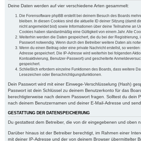
Deine Daten werden auf vier verschiedene Arten gesammelt:
Die Forensoftware phpBB erstellt bei deinem Besuch des Boards mehrer
bleiben. In diesen Cookies sind die aktuelle ID deiner Sitzung (damit 
nicht angemeldet bist) sowie Informationen über deine Teilnahme an Um
Cookies haben standardmäßig eine Gültigkeit von einem Jahr. Alle Cook
Weiterhin werden die Daten gespeichert, die du bei der Registrierung,
Passwort notwendig. Wenn durch den Betreiber weitere Daten als notwend
Wenn du einen Beitrag oder eine private Nachricht erstellst, so werden
Adresse gespeichert. Die IP-Adresse wird weiterhin bei folgenden Akt
Kontoaktivierung, Benutzer-Passwort) und gescheiterte Anmeldeversuch
gespeichert.
Schließlich erfordern einzelne Funktionen des Boards, dass weitere D
Lesezeichen oder Benachrichtigungsfunktionen.
Dein Passwort wird mit einer Einwege-Verschlüsselung (Hash) gespe
Passwort ist dein Schlüssel zu deinem Benutzerkonto für das Board
berechtigterweise nach deinem Passwort fragen. Solltest du dein
nach deinem Benutzernamen und deiner E-Mail-Adresse und sendet
GESTATTUNG DER DATENSPEICHERUNG
Du gestattest dem Betreiber, die von dir eingegebenen und oben n
Darüber hinaus ist der Betreiber berechtigt, im Rahmen einer Int
mit deiner IP-Adresse und der von deinem Browser übermittelter B