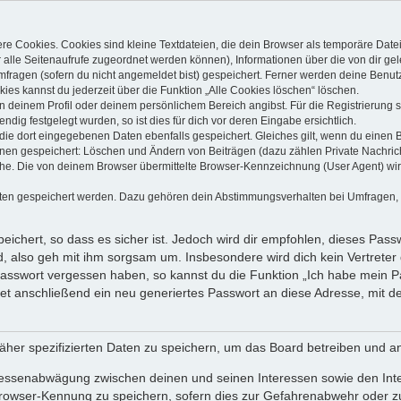
e Cookies. Cookies sind kleine Textdateien, die dein Browser als temporäre Date
dir alle Seitenaufrufe zugeordnet werden können), Informationen über die von dir g
fragen (sofern du nicht angemeldet bist) gespeichert. Ferner werden deine Benutze
ies kannst du jederzeit über die Funktion „Alle Cookies löschen“ löschen.
 in deinem Profil oder deinem persönlichem Bereich angibst. Für die Registrierun
ig festgelegt wurden, so ist dies für dich vor deren Eingabe ersichtlich.
 die dort eingegebenen Daten ebenfalls gespeichert. Gleiches gilt, wenn du einen B
ionen gespeichert: Löschen und Ändern von Beiträgen (dazu zählen Private Nachri
e. Die von deinem Browser übermittelte Browser-Kennzeichnung (User Agent) wird n
aten gespeichert werden. Dazu gehören dein Abstimmungsverhalten bei Umfragen, de
ichert, so dass es sicher ist. Jedoch wird dir empfohlen, dieses Pass
, also geh mit ihm sorgsam um. Insbesondere wird dich kein Vertreter 
 Passwort vergessen haben, so kannst du die Funktion „Ich habe mein 
 anschließend ein neu generiertes Passwort an diese Adresse, mit de
äher spezifizierten Daten zu speichern, um das Board betreiben und a
eressenabwägung zwischen deinen und seinen Interessen sowie den Int
rowser-Kennung zu speichern, sofern dies zur Gefahrenabwehr oder zur