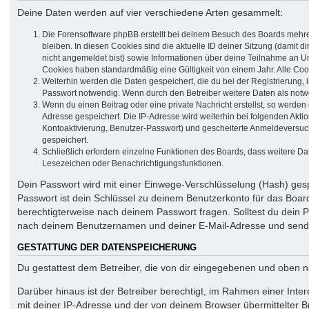
Deine Daten werden auf vier verschiedene Arten gesammelt:
Die Forensoftware phpBB erstellt bei deinem Besuch des Boards mehrer
bleiben. In diesen Cookies sind die aktuelle ID deiner Sitzung (damit 
nicht angemeldet bist) sowie Informationen über deine Teilnahme an Um
Cookies haben standardmäßig eine Gültigkeit von einem Jahr. Alle Cook
Weiterhin werden die Daten gespeichert, die du bei der Registrierung,
Passwort notwendig. Wenn durch den Betreiber weitere Daten als notwend
Wenn du einen Beitrag oder eine private Nachricht erstellst, so werden
Adresse gespeichert. Die IP-Adresse wird weiterhin bei folgenden Akt
Kontoaktivierung, Benutzer-Passwort) und gescheiterte Anmeldeversuch
gespeichert.
Schließlich erfordern einzelne Funktionen des Boards, dass weitere D
Lesezeichen oder Benachrichtigungsfunktionen.
Dein Passwort wird mit einer Einwege-Verschlüsselung (Hash) gespe
Passwort ist dein Schlüssel zu deinem Benutzerkonto für das Board
berechtigterweise nach deinem Passwort fragen. Solltest du dein
nach deinem Benutzernamen und deiner E-Mail-Adresse und sendet
GESTATTUNG DER DATENSPEICHERUNG
Du gestattest dem Betreiber, die von dir eingegebenen und oben n
Darüber hinaus ist der Betreiber berechtigt, im Rahmen einer Int
mit deiner IP-Adresse und der von deinem Browser übermittelter B