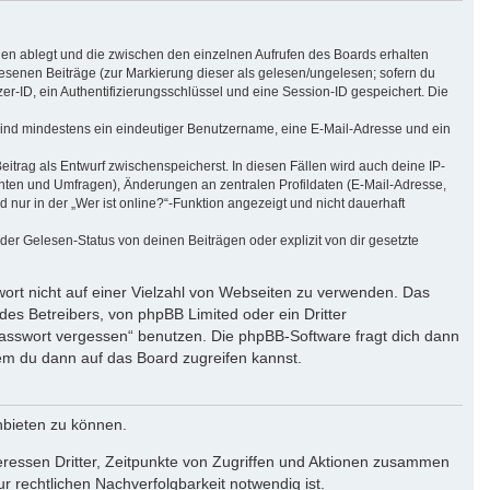
ien ablegt und die zwischen den einzelnen Aufrufen des Boards erhalten
elesenen Beiträge (zur Markierung dieser als gelesen/ungelesen; sofern du
r-ID, ein Authentifizierungsschlüssel und eine Session-ID gespeichert. Die
g sind mindestens ein eindeutiger Benutzername, eine E-Mail-Adresse und ein
eitrag als Entwurf zwischenspeicherst. In diesen Fällen wird auch deine IP-
chten und Umfragen), Änderungen an zentralen Profildaten (E-Mail-Adresse,
ur in der „Wer ist online?“-Funktion angezeigt und nicht dauerhaft
r Gelesen-Status von deinen Beiträgen oder explizit von dir gesetzte
wort nicht auf einer Vielzahl von Webseiten zu verwenden. Das
des Betreibers, von phpBB Limited oder ein Dritter
Passwort vergessen“ benutzen. Die phpBB-Software fragt dich dann
m du dann auf das Board zugreifen kannst.
nbieten zu können.
eressen Dritter, Zeitpunkte von Zugriffen und Aktionen zusammen
 rechtlichen Nachverfolgbarkeit notwendig ist.