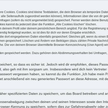
e Cookies. Cookies sind kleine Textdateien, die dein Browser als temporäre Date
dir alle Seitenaufrufe zugeordnet werden können), Informationen über die von dir g
fragen (sofern du nicht angemeldet bist) gespeichert. Ferner werden deine Benutze
ies kannst du jederzeit über die Funktion „Alle Cookies löschen“ löschen.
 in deinem Profil oder deinem persönlichem Bereich angibst. Für die Registrierun
ig festgelegt wurden, so ist dies für dich vor deren Eingabe ersichtlich.
 die dort eingegebenen Daten ebenfalls gespeichert. Gleiches gilt, wenn du einen B
ionen gespeichert: Löschen und Ändern von Beiträgen (dazu zählen Private Nachri
e. Die von deinem Browser übermittelte Browser-Kennzeichnung (User Agent) wird n
aten gespeichert werden. Dazu gehören dein Abstimmungsverhalten bei Umfragen, de
ichert, so dass es sicher ist. Jedoch wird dir empfohlen, dieses Pass
, also geh mit ihm sorgsam um. Insbesondere wird dich kein Vertreter 
 Passwort vergessen haben, so kannst du die Funktion „Ich habe mein 
 anschließend ein neu generiertes Passwort an diese Adresse, mit de
äher spezifizierten Daten zu speichern, um das Board betreiben und a
eressenabwägung zwischen deinen und seinen Interessen sowie den Int
rowser-Kennung zu speichern, sofern dies zur Gefahrenabwehr oder zur