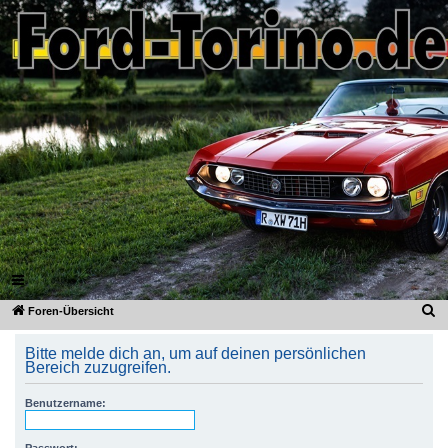
Ford-Torino.de
FAQ
Registrieren
Anmelden
S
Foren-Übersicht
u
Bitte melde dich an, um auf deinen persönlichen
c
Bereich zuzugreifen.
h
Benutzername:
e