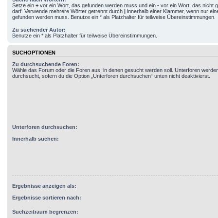
Setze ein
+
vor ein Wort, das gefunden werden muss und ein
-
vor ein Wort, das nicht
darf. Verwende mehrere Wörter getrennt durch
|
innerhalb einer Klammer, wenn nur ein
gefunden werden muss. Benutze ein * als Platzhalter für teilweise Übereinstimmungen.
Zu suchender Autor:
Benutze ein * als Platzhalter für teilweise Übereinstimmungen.
SUCHOPTIONEN
Zu durchsuchende Foren:
Wähle das Forum oder die Foren aus, in denen gesucht werden soll. Unterforen werden
durchsucht, sofern du die Option „Unterforen durchsuchen“ unten nicht deaktivierst.
Unterforen durchsuchen:
Innerhalb suchen:
Ergebnisse anzeigen als:
Ergebnisse sortieren nach:
Suchzeitraum begrenzen: