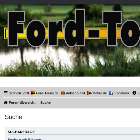
Ford-Torino.de
Schnellzugriff
Ford-Torino.de
Autoscout24
Mobile.de
Facebook
F
Foren-Übersicht
Suche
Suche
SUCHANFRAGE
Suche nach Wörtern: