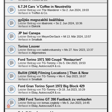
6.7.24 Cars ´n´Coffee in Neustrelitz
Letzter Beitrag von
The Wanderer
«
So 2. Jun 2024, 19:03
Verfasst in
Treffen & Co.
gyűjtás megszakító beállítása
Letzter Beitrag von
tibatronic
«
So 2. Jun 2024, 10:36
Verfasst in
Elektrik
JP bei Canepa
Letzter Beitrag von
MeyerDerSack
«
Mi 13. Mär 2024, 13:57
Verfasst in
Smalltalk
Torino Louver
Letzter Beitrag von
radekvolsansky
«
Mo 27. Nov 2023, 13:37
Verfasst in
Allgemeines
Ford Torino 1971 500 Coupé "Restauriert"
Letzter Beitrag von
TG-Tommy
«
Do 5. Okt 2023, 19:53
Verfasst in
Ebay, Autoscout24 & co.
Bullitt (1968) Filming Locations | Then & Now
Letzter Beitrag von
TG-Tommy
«
Mo 4. Sep 2023, 16:07
Verfasst in
Smalltalk
Ford Gran Torino Sport 1972 Big Block 429
Letzter Beitrag von
TG-Tommy
«
Di 18. Jul 2023, 10:29
Verfasst in
Ebay, Autoscout24 & co.
1968 Ford Torino GT 390 Fastback zu verkaufen
Letzter Beitrag von
tomas.cegledy
«
Mo 5. Jun 2023, 14:45
Verfasst in
Ebay, Autoscout24 & co.