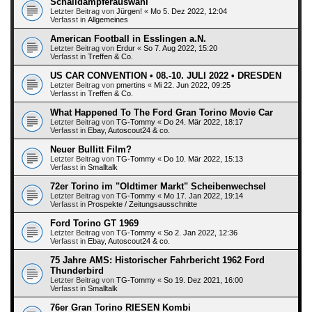
Schalldämpferauswahl
Letzter Beitrag von
Jürgen!
«
Mo 5. Dez 2022, 12:04
Verfasst in
Allgemeines
American Football in Esslingen a.N.
Letzter Beitrag von
Erdur
«
So 7. Aug 2022, 15:20
Verfasst in
Treffen & Co.
US CAR CONVENTION • 08.-10. JULI 2022 • DRESDEN
Letzter Beitrag von
pmertins
«
Mi 22. Jun 2022, 09:25
Verfasst in
Treffen & Co.
What Happened To The Ford Gran Torino Movie Car
Letzter Beitrag von
TG-Tommy
«
Do 24. Mär 2022, 18:17
Verfasst in
Ebay, Autoscout24 & co.
Neuer Bullitt Film?
Letzter Beitrag von
TG-Tommy
«
Do 10. Mär 2022, 15:13
Verfasst in
Smalltalk
72er Torino im "Oldtimer Markt" Scheibenwechsel
Letzter Beitrag von
TG-Tommy
«
Mo 17. Jan 2022, 19:14
Verfasst in
Prospekte / Zeitungsausschnitte
Ford Torino GT 1969
Letzter Beitrag von
TG-Tommy
«
So 2. Jan 2022, 12:36
Verfasst in
Ebay, Autoscout24 & co.
75 Jahre AMS: Historischer Fahrbericht 1962 Ford
Thunderbird
Letzter Beitrag von
TG-Tommy
«
So 19. Dez 2021, 16:00
Verfasst in
Smalltalk
76er Gran Torino RIESEN Kombi