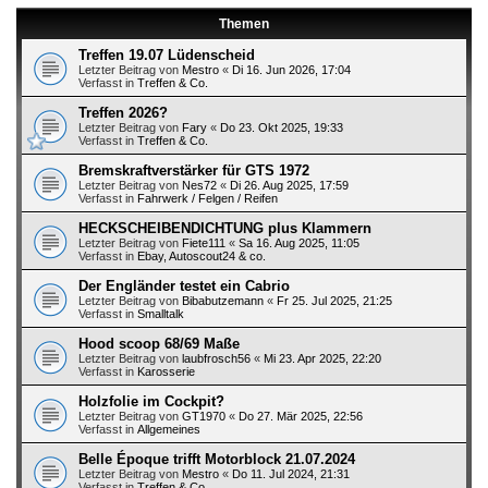
Themen
Treffen 19.07 Lüdenscheid
Letzter Beitrag von
Mestro
«
Di 16. Jun 2026, 17:04
Verfasst in
Treffen & Co.
Treffen 2026?
Letzter Beitrag von
Fary
«
Do 23. Okt 2025, 19:33
Verfasst in
Treffen & Co.
Bremskraftverstärker für GTS 1972
Letzter Beitrag von
Nes72
«
Di 26. Aug 2025, 17:59
Verfasst in
Fahrwerk / Felgen / Reifen
HECKSCHEIBENDICHTUNG plus Klammern
Letzter Beitrag von
Fiete111
«
Sa 16. Aug 2025, 11:05
Verfasst in
Ebay, Autoscout24 & co.
Der Engländer testet ein Cabrio
Letzter Beitrag von
Bibabutzemann
«
Fr 25. Jul 2025, 21:25
Verfasst in
Smalltalk
Hood scoop 68/69 Maße
Letzter Beitrag von
laubfrosch56
«
Mi 23. Apr 2025, 22:20
Verfasst in
Karosserie
Holzfolie im Cockpit?
Letzter Beitrag von
GT1970
«
Do 27. Mär 2025, 22:56
Verfasst in
Allgemeines
Belle Époque trifft Motorblock 21.07.2024
Letzter Beitrag von
Mestro
«
Do 11. Jul 2024, 21:31
Verfasst in
Treffen & Co.