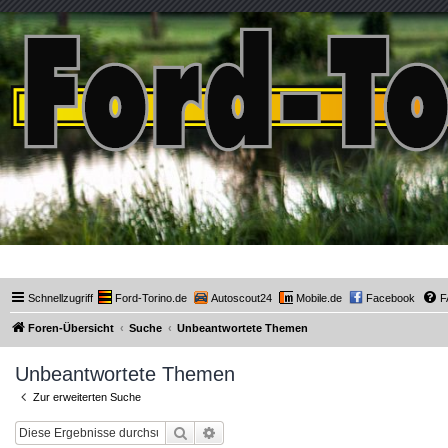
Ford-Torino.de
Schnellzugriff
Ford-Torino.de
Autoscout24
Mobile.de
Facebook
F
Foren-Übersicht
Suche
Unbeantwortete Themen
Unbeantwortete Themen
Zur erweiterten Suche
Suche
Erweiterte Suche