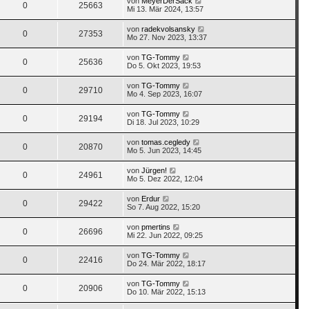
von
MeyerDerSack
0
25663
Mi 13. Mär 2024, 13:57
von
radekvolsansky
0
27353
Mo 27. Nov 2023, 13:37
von
TG-Tommy
0
25636
Do 5. Okt 2023, 19:53
von
TG-Tommy
0
29710
Mo 4. Sep 2023, 16:07
von
TG-Tommy
0
29194
Di 18. Jul 2023, 10:29
von
tomas.cegledy
0
20870
Mo 5. Jun 2023, 14:45
von
Jürgen!
0
24961
Mo 5. Dez 2022, 12:04
von
Erdur
0
29422
So 7. Aug 2022, 15:20
von
pmertins
0
26696
Mi 22. Jun 2022, 09:25
von
TG-Tommy
0
22416
Do 24. Mär 2022, 18:17
von
TG-Tommy
0
20906
Do 10. Mär 2022, 15:13