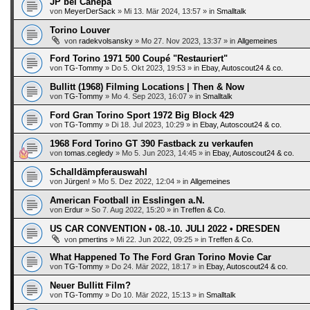
JP bei Canepa
von
MeyerDerSack
»
Mi 13. Mär 2024, 13:57
» in
Smalltalk
Torino Louver
von
radekvolsansky
»
Mo 27. Nov 2023, 13:37
» in
Allgemeines
Ford Torino 1971 500 Coupé "Restauriert"
von
TG-Tommy
»
Do 5. Okt 2023, 19:53
» in
Ebay, Autoscout24 & co.
Bullitt (1968) Filming Locations | Then & Now
von
TG-Tommy
»
Mo 4. Sep 2023, 16:07
» in
Smalltalk
Ford Gran Torino Sport 1972 Big Block 429
von
TG-Tommy
»
Di 18. Jul 2023, 10:29
» in
Ebay, Autoscout24 & co.
1968 Ford Torino GT 390 Fastback zu verkaufen
von
tomas.cegledy
»
Mo 5. Jun 2023, 14:45
» in
Ebay, Autoscout24 & co.
Schalldämpferauswahl
von
Jürgen!
»
Mo 5. Dez 2022, 12:04
» in
Allgemeines
American Football in Esslingen a.N.
von
Erdur
»
So 7. Aug 2022, 15:20
» in
Treffen & Co.
US CAR CONVENTION • 08.-10. JULI 2022 • DRESDEN
von
pmertins
»
Mi 22. Jun 2022, 09:25
» in
Treffen & Co.
What Happened To The Ford Gran Torino Movie Car
von
TG-Tommy
»
Do 24. Mär 2022, 18:17
» in
Ebay, Autoscout24 & co.
Neuer Bullitt Film?
von
TG-Tommy
»
Do 10. Mär 2022, 15:13
» in
Smalltalk