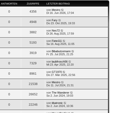
ANTWORTEN
ZUGRIFFE
LETZTER BEITRAG
von
Mestro
0
4356
Di 16. Jun 2026, 17:04
von
Fary
0
4948
Do 23. Okt 2025, 19:33
von
Nes72
0
3882
Di 26. Aug 2025, 17:59
von
Fiete111
0
5193
Sa 16. Aug 2025, 11:05
von
Bibabutzemann
0
3919
Fr 25. Jul 2025, 21:25
von
laubfrosch56
0
7329
Mi 23. Apr 2025, 22:20
von
GT1970
0
8961
Do 27. Mär 2025, 22:56
von
Mestro
0
21538
Do 11. Jul 2024, 21:31
von
The Wanderer
0
26652
So 2. Jun 2024, 19:03
von
tibatronic
0
22246
So 2. Jun 2024, 10:36