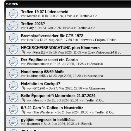
THEMEN
Treffen 19.07 Lüdenscheid
von
Mestro
»
Di 16. Jun 2026, 17:04
» in
Treffen & Co.
Treffen 2026?
von
Fary
»
Do 23. Okt 2025, 19:33
» in
Treffen & Co.
Bremskraftverstärker für GTS 1972
von
Nes72
»
Di 26. Aug 2025, 17:59
» in
Fahrwerk / Felgen / Reifen
HECKSCHEIBENDICHTUNG plus Klammern
von
Fiete111
»
Sa 16. Aug 2025, 11:05
» in
Ebay, Autoscout24 & co.
Der Engländer testet ein Cabrio
von
Bibabutzemann
»
Fr 25. Jul 2025, 21:25
» in
Smalltalk
Hood scoop 68/69 Maße
von
laubfrosch56
»
Mi 23. Apr 2025, 22:20
» in
Karosserie
Holzfolie im Cockpit?
von
GT1970
»
Do 27. Mär 2025, 22:56
» in
Allgemeines
Belle Époque trifft Motorblock 21.07.2024
von
Mestro
»
Do 11. Jul 2024, 21:31
» in
Treffen & Co.
6.7.24 Cars ´n´Coffee in Neustrelitz
von
The Wanderer
»
So 2. Jun 2024, 19:03
» in
Treffen & Co.
gyűjtás megszakító beállítása
von
tibatronic
»
So 2. Jun 2024, 10:36
» in
Elektrik