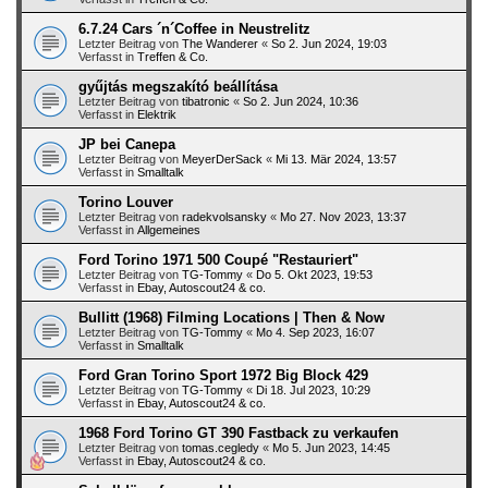
6.7.24 Cars ´n´Coffee in Neustrelitz
Letzter Beitrag von
The Wanderer
«
So 2. Jun 2024, 19:03
Verfasst in
Treffen & Co.
gyűjtás megszakító beállítása
Letzter Beitrag von
tibatronic
«
So 2. Jun 2024, 10:36
Verfasst in
Elektrik
JP bei Canepa
Letzter Beitrag von
MeyerDerSack
«
Mi 13. Mär 2024, 13:57
Verfasst in
Smalltalk
Torino Louver
Letzter Beitrag von
radekvolsansky
«
Mo 27. Nov 2023, 13:37
Verfasst in
Allgemeines
Ford Torino 1971 500 Coupé "Restauriert"
Letzter Beitrag von
TG-Tommy
«
Do 5. Okt 2023, 19:53
Verfasst in
Ebay, Autoscout24 & co.
Bullitt (1968) Filming Locations | Then & Now
Letzter Beitrag von
TG-Tommy
«
Mo 4. Sep 2023, 16:07
Verfasst in
Smalltalk
Ford Gran Torino Sport 1972 Big Block 429
Letzter Beitrag von
TG-Tommy
«
Di 18. Jul 2023, 10:29
Verfasst in
Ebay, Autoscout24 & co.
1968 Ford Torino GT 390 Fastback zu verkaufen
Letzter Beitrag von
tomas.cegledy
«
Mo 5. Jun 2023, 14:45
Verfasst in
Ebay, Autoscout24 & co.