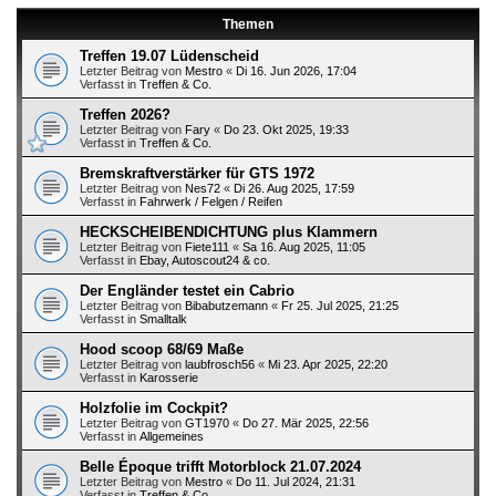
Themen
Treffen 19.07 Lüdenscheid
Letzter Beitrag von
Mestro
«
Di 16. Jun 2026, 17:04
Verfasst in
Treffen & Co.
Treffen 2026?
Letzter Beitrag von
Fary
«
Do 23. Okt 2025, 19:33
Verfasst in
Treffen & Co.
Bremskraftverstärker für GTS 1972
Letzter Beitrag von
Nes72
«
Di 26. Aug 2025, 17:59
Verfasst in
Fahrwerk / Felgen / Reifen
HECKSCHEIBENDICHTUNG plus Klammern
Letzter Beitrag von
Fiete111
«
Sa 16. Aug 2025, 11:05
Verfasst in
Ebay, Autoscout24 & co.
Der Engländer testet ein Cabrio
Letzter Beitrag von
Bibabutzemann
«
Fr 25. Jul 2025, 21:25
Verfasst in
Smalltalk
Hood scoop 68/69 Maße
Letzter Beitrag von
laubfrosch56
«
Mi 23. Apr 2025, 22:20
Verfasst in
Karosserie
Holzfolie im Cockpit?
Letzter Beitrag von
GT1970
«
Do 27. Mär 2025, 22:56
Verfasst in
Allgemeines
Belle Époque trifft Motorblock 21.07.2024
Letzter Beitrag von
Mestro
«
Do 11. Jul 2024, 21:31
Verfasst in
Treffen & Co.