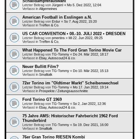
Schalldämpferauswahl
Letzter Beitrag von
Jürgen!
«
Mo 5. Dez 2022, 12:04
Verfasst in
Allgemeines
American Football in Esslingen a.N.
Letzter Beitrag von
Erdur
«
So 7. Aug 2022, 15:20
Verfasst in
Treffen & Co.
US CAR CONVENTION • 08.-10. JULI 2022 • DRESDEN
Letzter Beitrag von
pmertins
«
Mi 22. Jun 2022, 09:25
Verfasst in
Treffen & Co.
What Happened To The Ford Gran Torino Movie Car
Letzter Beitrag von
TG-Tommy
«
Do 24. Mär 2022, 18:17
Verfasst in
Ebay, Autoscout24 & co.
Neuer Bullitt Film?
Letzter Beitrag von
TG-Tommy
«
Do 10. Mär 2022, 15:13
Verfasst in
Smalltalk
72er Torino im "Oldtimer Markt" Scheibenwechsel
Letzter Beitrag von
TG-Tommy
«
Mo 17. Jan 2022, 19:14
Verfasst in
Prospekte / Zeitungsausschnitte
Ford Torino GT 1969
Letzter Beitrag von
TG-Tommy
«
So 2. Jan 2022, 12:36
Verfasst in
Ebay, Autoscout24 & co.
75 Jahre AMS: Historischer Fahrbericht 1962 Ford
Thunderbird
Letzter Beitrag von
TG-Tommy
«
So 19. Dez 2021, 16:00
Verfasst in
Smalltalk
76er Gran Torino RIESEN Kombi