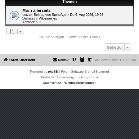
Themen
Moin allerseits
Letzter Beitrag von
StoneAge
«
Do 6. Aug 2026, 19:26
Verfasst in
Allgemeines
Antworten:
3
Die Suche ergab 1 Treffer • Seite
1
von
1
Gehe zu
Foren-Übersicht
Kontakt
Alle Zeiten sind
UTC+02:00
Powered by
phpBB
® Forum Software © phpBB Limited
Deutsche Übersetzung durch
phpBB.de
Datenschutz
|
Nutzungsbedingungen