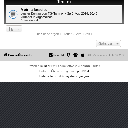
Themen
Moin allerseits
Letzter Beitrag von
TG-Tommy
«
Sa 8. Aug 2026, 10:46
Verfasst in
Allgemeines
Antworten:
4
Die Suche ergab 1 Treffer • Seite
1
von
1
Gehe zu
Foren-Übersicht
Kontakt
Alle Zeiten sind
UTC+02:00
Powered by
phpBB
® Forum Software © phpBB Limited
Deutsche Übersetzung durch
phpBB.de
Datenschutz
|
Nutzungsbedingungen