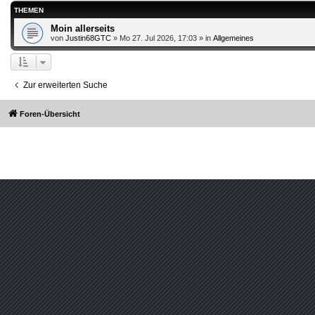
THEMEN
Moin allerseits
von
Justin68GTC
»
Mo 27. Jul 2026, 17:03
» in
Allgemeines
Zur erweiterten Suche
Foren-Übersicht