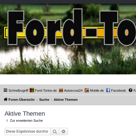
Ford-Torino.de
Schnellzugriff
Ford-Torino.de
Autoscout24
Mobile.de
Facebook
F
Foren-Übersicht
Suche
Aktive Themen
Aktive Themen
Zur erweiterten Suche
Suche
Erweiterte Suche