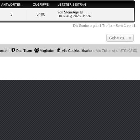
ANTWORTEN
ZUGRIFFE
LETZTER BEITRAG
von
StoneAge
3
5400
Do 6. Aug 2026, 19:26
Die Suche ergab 1 Treffer • Seite
1
von
1
Gehe zu
ontakt
Das Team
Mitglieder
Alle Cookies löschen
Alle Zeiten sind
UTC+02:00