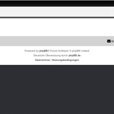
K
Powered by
phpBB
® Forum Software © phpBB Limited
Deutsche Übersetzung durch
phpBB.de
Datenschutz
|
Nutzungsbedingungen