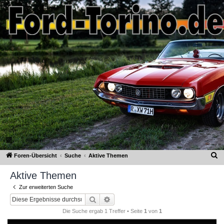
Ford-Torino.de
FAQ
Registrieren
Anmelden
S
Foren-Übersicht
Suche
Aktive Themen
u
Aktive Themen
c
Zur erweiterten Suche
h
Suche
Erweiterte Suche
e
Die Suche ergab 1 Treffer • Seite
1
von
1