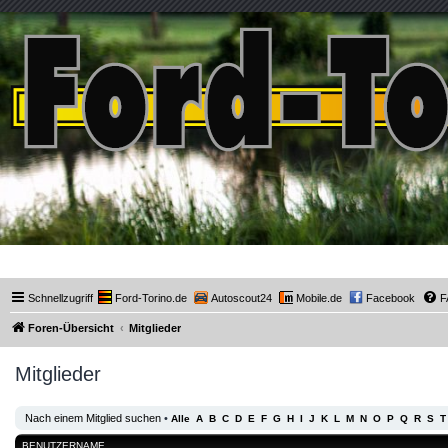
Ford-Torino.de
Schnellzugriff
Ford-Torino.de
Autoscout24
Mobile.de
Facebook
F
Foren-Übersicht
Mitglieder
Mitglieder
Nach einem Mitglied suchen
•
Alle
A
B
C
D
E
F
G
H
I
J
K
L
M
N
O
P
Q
R
S
T
BENUTZERNAME