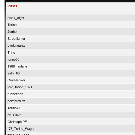
leiti83
black_eight
Torino
Jochen
Streetfighter
cyclonealex
Trino
torino68
1968_fairlane
sally_66
Quer-lenker
ford_torino_1971
ruebezahn
deltaprofi fix
Torino73
351Clevo
Christoph PE
`75_Torino_Wagon