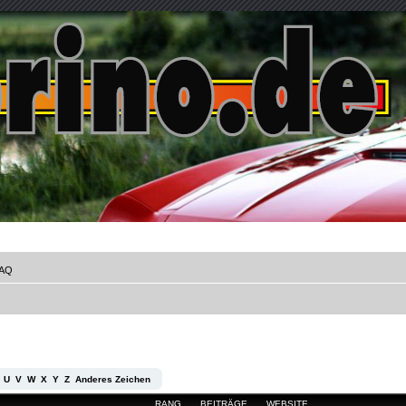
AQ
U
V
W
X
Y
Z
Anderes Zeichen
RANG
BEITRÄGE
WEBSITE