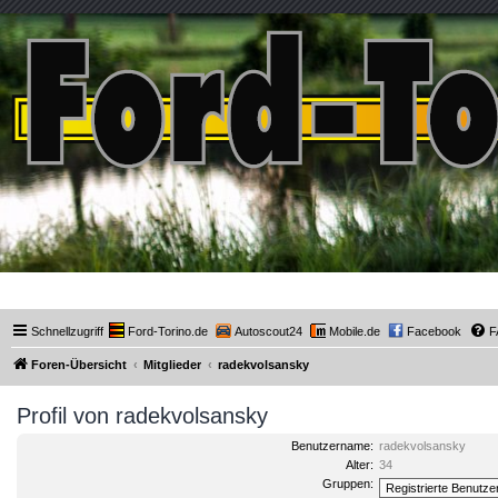
Ford-Torino.de
Schnellzugriff
Ford-Torino.de
Autoscout24
Mobile.de
Facebook
F
Foren-Übersicht
Mitglieder
radekvolsansky
Profil von radekvolsansky
Benutzername:
radekvolsansky
Alter:
34
Gruppen: