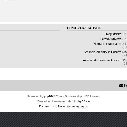
BENUTZER-STATISTIK
Registriert:
Do 
Letzte Aktivität:
So 
Beiträge insgesamt:
8 |
(0.
Am meisten aktiv in Forum:
Eb
(2 
Am meisten aktiv in Thema:
71
(2 
K
Powered by
phpBB
® Forum Software © phpBB Limited
Deutsche Übersetzung durch
phpBB.de
Datenschutz
|
Nutzungsbedingungen