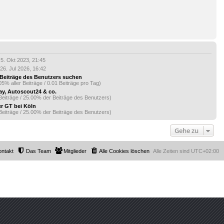
5. Okt 2023, 21:45
26. Jul 2026, 16:42
Beiträge des Benutzers suchen
05% aller Beiträge / 0.01 Beiträge pro Tag)
ay, Autoscout24 & co.
Beiträge / 25.00% der Beiträge des Benutzers)
er GT bei Köln
Beiträge / 25.00% der Beiträge des Benutzers)
Gehe zu
ontakt
Das Team
Mitglieder
Alle Cookies löschen
Alle Zeiten sind
UTC+02:00