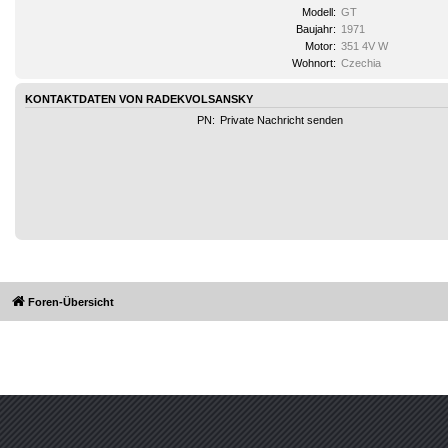
Modell:
GT
Baujahr:
1971
Motor:
351 4V W
Wohnort:
Czechia
KONTAKTDATEN VON RADEKVOLSANSKY
PN:
Private Nachricht senden
Foren-Übersicht