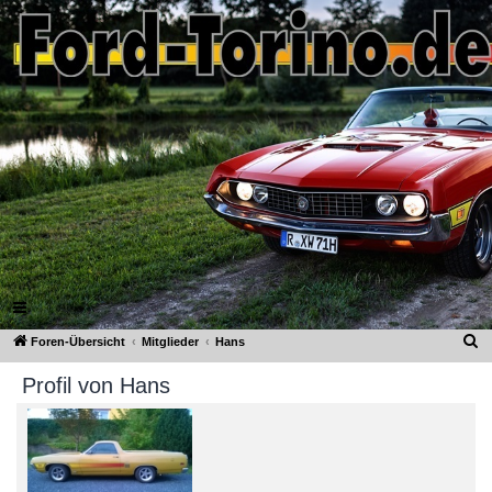
Ford-Torino.de
FAQ
Registrieren
Anmelden
S
Foren-Übersicht
Mitglieder
Hans
u
Profil von Hans
c
h
e