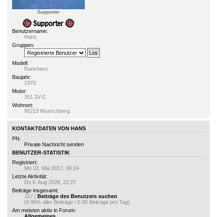
Supporter
Benutzername:
Hans
Gruppen:
Modell:
Ranchero
Baujahr:
1970
Motor:
351 2V C
Wohnort:
95213 Muenchberg
KONTAKTDATEN VON HANS
PN:
Private Nachricht senden
BENUTZER-STATISTIK
Registriert:
Mo 22. Mai 2017, 09:24
Letzte Aktivität:
Do 6. Aug 2026, 22:27
Beiträge insgesamt:
157 |
Beiträge des Benutzers suchen
(0.96% aller Beiträge / 0.05 Beiträge pro Tag)
Am meisten aktiv in Forum:
Allgemeines