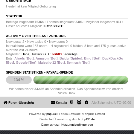
GEBURTSTAGE
Heute hat kein Mitglied Geburtstag
STATISTIK
Beiträge insgesamt
16364
• Themen insgesamt
2306
• Mitglieder insgesamt
411
•
Unser neuestes Mitglied:
Justin68GTC
ACTIVITY OVER THE LAST 24 HOURS
New posts 2 • New topics 0 • New users 0
In total there were 187 users :: 4 registered, 0 hidden, 8 bots and 175 guests active
over the last 24 hours
Mitglieder:
Hans
,
Justin68GTC
,
leiti83
,
StoneAge
Bots:
Ahrefs [Bot]
,
Amazon [Bot]
,
Baidu [Spider]
,
Bing [Bot]
,
DuckDuckGo
[Bot]
,
Google [Bot]
,
Majestic-12 [Bot]
,
Semrush [Bot]
SPENDEN STATISTIKEN •
PAYPAL-SPENDE
134 %
Wir haben bisher
33.43€
an Spenden erhalten. Das Spendenziel wurde erreicht -
Vielen Dank!
Foren-Übersicht
Kontakt
Alle Zeiten sind
UTC+02:00
Powered by
phpBB
® Forum Software © phpBB Limited
Deutsche Übersetzung durch
phpBB.de
Datenschutz
|
Nutzungsbedingungen