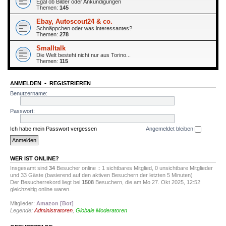
Egal ob Bilder oder Ankündigungen
Themen:
145
Ebay, Autoscout24 & co.
Schnäppchen oder was interessantes?
Themen:
278
Smalltalk
Die Welt besteht nicht nur aus Torino...
Themen:
115
ANMELDEN
•
REGISTRIEREN
Benutzername:
Passwort:
Ich habe mein Passwort vergessen
Angemeldet bleiben
WER IST ONLINE?
Insgesamt sind
34
Besucher online :: 1 sichtbares Mitglied, 0 unsichtbare Mitglieder
und 33 Gäste (basierend auf den aktiven Besuchern der letzten 5 Minuten)
Der Besucherrekord liegt bei
1508
Besuchern, die am Mo 27. Okt 2025, 12:52
gleichzeitig online waren.
Mitglieder:
Amazon [Bot]
Legende:
Administratoren
,
Globale Moderatoren