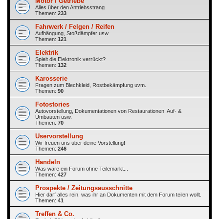
Motor / Getriebe
Alles über den Antriebsstrang
Themen:
233
Fahrwerk / Felgen / Reifen
Aufhängung, Stoßdämpfer usw.
Themen:
121
Elektrik
Spielt die Elektronik verrückt?
Themen:
132
Karosserie
Fragen zum Blechkleid, Rostbekämpfung uvm.
Themen:
90
Fotostories
Autovorstellung, Dokumentationen von Restaurationen, Auf- &
Umbauten usw.
Themen:
70
Uservorstellung
Wir freuen uns über deine Vorstellung!
Themen:
246
Handeln
Was wäre ein Forum ohne Teilemarkt...
Themen:
427
Prospekte / Zeitungsausschnitte
Hier darf alles rein, was ihr an Dokumenten mit dem Forum teilen wollt.
Themen:
41
Treffen & Co.