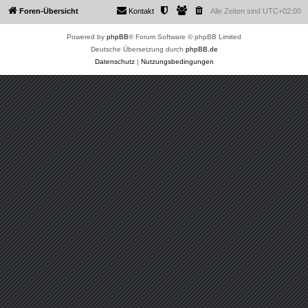
Foren-Übersicht
Kontakt
Alle Zeiten sind
UTC+02:00
Powered by
phpBB
® Forum Software © phpBB Limited
Deutsche Übersetzung durch
phpBB.de
Datenschutz
|
Nutzungsbedingungen