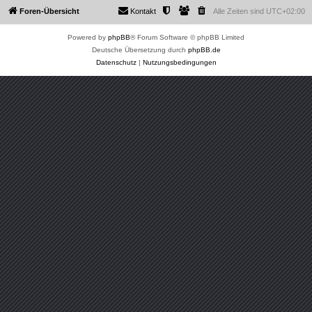
Foren-Übersicht
Kontakt
Alle Zeiten sind
UTC+02:00
Powered by
phpBB
® Forum Software © phpBB Limited
Deutsche Übersetzung durch
phpBB.de
Datenschutz
|
Nutzungsbedingungen