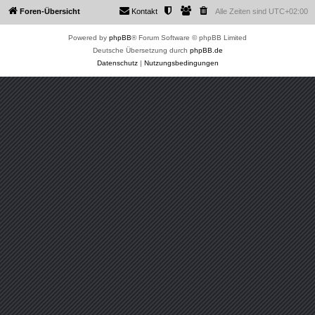
Foren-Übersicht
Kontakt
Alle Zeiten sind
UTC+02:00
Powered by
phpBB
® Forum Software © phpBB Limited
Deutsche Übersetzung durch
phpBB.de
Datenschutz
|
Nutzungsbedingungen