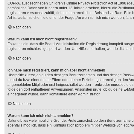
COPPA, ausgeschrieben Children’s Online Privacy Protection Act of 1998 (deut
persönliche Daten von Kindern unter 13 Jahren erheben, hierzu die Zustimmun
registrieren versuchst, zutrifft, ziehe einen rechtlichen Beistand zu Rate. B
Art ist; außer solchen, die unter der Frage „An wen soll ich mich wenden, fa
Nach oben
Warum kann ich mich nicht registrieren?
Es kann sein, dass die Board-Administration die Registrierung komplett aus
registrieren möchtest, gesperrt wurden. Um Hilfe zu erhalten, wende dich an d
Nach oben
Ich habe mich registriert, kann mich aber nicht anmelden!
Überprüfe zuerst, ob du den richtigen Benutzernamen und das richtige Pass
musst du bzw. einer deiner Eltern oder deiner Erziehungsberechtigten den Anwe
angemeldeten Mitglieder erst freigeschaltet werden – entweder musst du dies sel
folge den dort enthaltenen Anweisungen. Ansonsten prüfe, ob du deine E-Mail-
eingegeben wurde, dann kontaktiere einen Administrator.
Nach oben
Warum kann ich mich nicht anmelden?
Dafür gibt es viele mögliche Gründe. Prüfe zunächst, ob dein Benutzername und
ebenfalls möglich, dass ein Konfigurationsproblem mit der Website vorliegt, w