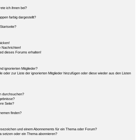
ete ich ihnen bei?
pen farbig dargestellt?
Startseite?
hicken!
 Nachrichten!
ied dieses Forums erhalten!
d ignorierten Mitglieder?
de oder zur Liste der ignorierten Mitglieder hinzufügen oder diese wieder aus den Listen
en durchsuchen?
rgebnisse?
re Seite?
Themen finden?
Lesezeichen und einem Abonnements für ein Thema oder Forum?
ma setzen oder ein Thema abonnieren?