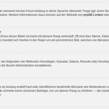
der niemand hat das Forum bislang in deine Sprache übersetzt. Frage ggf. einen Boa
würdest. Weitere Informationen dazu können auf der Website von
phpBB Limited
ode
?
ines dieser Bilder ist meist mit deinem Rang verknüpft: Oft sind dies Sterne, Käs
s handelt sich hierbei in der Regel um ein persönliches Bild, welches von Benutzer
ine der folgenden vier Methoden hinzufügen: Gravatar, Galerie, Remote oder Hochl
 die Board-Administration kontaktieren.
 du bislang erstellt hast oder identifizieren bestimmte Benutzer wie Moderatoren
Bitte schreibe keine sinnlosen Beiträge, nur um deinen Rang zu erhöhen — die mei
n.