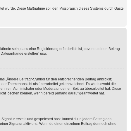
schaltet wurde. Diese Maßnahme soll den Missbrauch dieses Systems durch Gäste
nnte sein, dass eine Registrierung erforderlich ist, bevor du einen Beitrag
t Dateianhänge erstellen“ usw.
das „Ändere Beitrag“-Symbol für den entsprechenden Beitrag anklickst;
 in der Themenansicht als überarbeitet gekennzeichnet. Es wird sowohl die
enn ein Administrator oder Moderator deinen Beitrag überarbeitet hat. Diese
 nicht löschen können, wenn bereits jemand darauf geantwortet hat.
ignatur erstellt und gespeichert hast, kannst du in jedem Beitrag das
iner Signatur aktivierst. Wenn du einen einzelnen Beitrag dennoch ohne