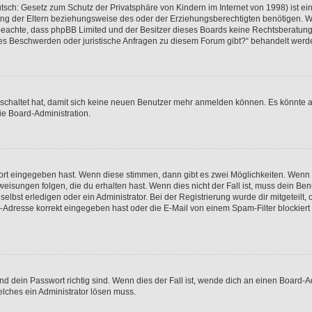
sch: Gesetz zum Schutz der Privatsphäre von Kindern im Internet von 1998) ist ei
g der Eltern beziehungsweise des oder der Erziehungsberechtigten benötigen. Wenn 
itte beachte, dass phpBB Limited und der Besitzer dieses Boards keine Rechtsberatun
lls es Beschwerden oder juristische Anfragen zu diesem Forum gibt?“ behandelt werd
geschaltet hat, damit sich keine neuen Benutzer mehr anmelden können. Es könnte 
ie Board-Administration.
wort eingegeben hast. Wenn diese stimmen, dann gibt es zwei Möglichkeiten. Wenn
isungen folgen, die du erhalten hast. Wenn dies nicht der Fall ist, muss dein Benu
bst erledigen oder ein Administrator. Bei der Registrierung wurde dir mitgeteilt, o
Adresse korrekt eingegeben hast oder die E-Mail von einem Spam-Filter blockiert 
 dein Passwort richtig sind. Wenn dies der Fall ist, wende dich an einen Board-Ad
elches ein Administrator lösen muss.