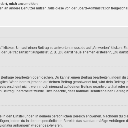
ordert, mich anzumelden.
chten an andere Benutzer nutzen, falls diese von der Board-Administration freige
icken. Um auf einen Beitrag zu antworten, musst du auf „Antworten“ klicken. Es kö
r Beitragsansicht aufgelistet. Z. B. „Du darfst neue Themen erstellen“, „Du darfs
n Beiträge bearbeiten oder löschen. Du kannst einen Beitrag bearbeiten, indem du 
öglich. Wenn bereits jemand auf deinen Beitrag geantwortet hat, wird dein Beitrag
weis erscheint nicht, wenn noch niemand auf deinen Beitrag geantwortet hat oder w
dein Beitrag überarbeitet wurde. Bitte beachte, dass normale Benutzer einen Beitrag
 in den Einstellungen in deinem persönlichen Bereich entwerfen. Nachdem du die S
ufügen, indem du in deinem persönlichen Bereich das standardmäßige Anhängen de
„Signatur anhängen“ wieder deaktivieren.