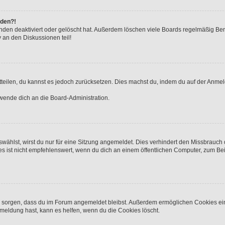
lden?!
nden deaktiviert oder gelöscht hat. Außerdem löschen viele Boards regelmäßig Benu
 an den Diskussionen teil!
mitteilen, du kannst es jedoch zurücksetzen. Dies machst du, indem du auf der Anme
 wende dich an die Board-Administration.
ählst, wirst du nur für eine Sitzung angemeldet. Dies verhindert den Missbrauch
st nicht empfehlenswert, wenn du dich an einem öffentlichen Computer, zum Beisp
für sorgen, dass du im Forum angemeldet bleibst. Außerdem ermöglichen Cookies ei
meldung hast, kann es helfen, wenn du die Cookies löscht.