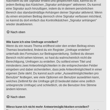
Nachdem du die Signatur erstellt und gespeichert hast, kannst du in
jedem Beitrag das Kästchen „Signatur anhängen“ aktivieren. Du kannst
eine Signatur auch hinzufügen, indem du in deinem persönlichen
Bereich das standardmäßige Anhängen deiner Signatur aktivierst. Wenn
du einen einzelnen Beitrag dennoch ohne Signatur verfassen möchtest,
so kannst du dort einfach das Kontrollkästchen „Signatur anhängen“
wieder deaktivieren.
Nach oben
Wie kann ich eine Umfrage erstellen?
Wenn du ein neues Thema eröffnest oder den ersten Beitrag eines
Themas bearbeitest, findest du ein Register „Umfrage erstellen“
unterhalb des Formulars zur Beitragserstellung. Solltest du diesen
Bereich nicht sehen können, so hast du wahrscheinlich nicht die
Berechtigung, Umfragen zu erstellen. Du solltest einen Titel und
mindestens zwei Antwortmöglichkeiten in die entsprechenden Felder
eingeben und dabei sicherstellen, dass jede Antwortmöglichkeit in einer
eigenen Zeile steht. Du kannst auch unter „Auswahlmöglichkeiten pro
Benutzer“ festlegen, wie viele Optionen ein Benutzer auswählen kann,
welches Zeitlimit für die Umfrage gilt (0 bedeutet dabei eine zeitlich
unbegrenzte Umfrage) und schließlich, ob die Benutzer ihre Stimme
ändern können.
Nach oben
Wieso kann ich nicht mehr Antwortmöglichkeiten erstellen?