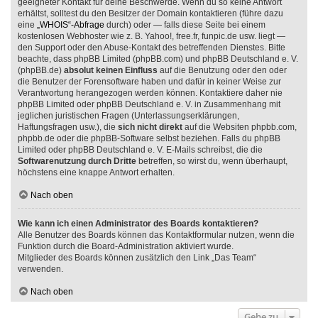
geeigneter Kontakt für deine Beschwerde. Wenn du so keine Antwort
erhältst, solltest du den Besitzer der Domain kontaktieren (führe dazu
eine
„WHOIS“-Abfrage
durch) oder — falls diese Seite bei einem
kostenlosen Webhoster wie z. B. Yahoo!, free.fr, funpic.de usw. liegt —
den Support oder den Abuse-Kontakt des betreffenden Dienstes. Bitte
beachte, dass phpBB Limited (phpBB.com) und phpBB Deutschland e. V.
(phpBB.de)
absolut keinen Einfluss
auf die Benutzung oder den oder
die Benutzer der Forensoftware haben und dafür in keiner Weise zur
Verantwortung herangezogen werden können. Kontaktiere daher nie
phpBB Limited oder phpBB Deutschland e. V. in Zusammenhang mit
jeglichen juristischen Fragen (Unterlassungserklärungen,
Haftungsfragen usw.), die
sich nicht direkt
auf die Websiten phpbb.com,
phpbb.de oder die phpBB-Software selbst beziehen. Falls du phpBB
Limited oder phpBB Deutschland e. V. E-Mails schreibst, die die
Softwarenutzung durch Dritte
betreffen, so wirst du, wenn überhaupt,
höchstens eine knappe Antwort erhalten.
Nach oben
Wie kann ich einen Administrator des Boards kontaktieren?
Alle Benutzer des Boards können das Kontaktformular nutzen, wenn die
Funktion durch die Board-Administration aktiviert wurde.
Mitglieder des Boards können zusätzlich den Link „Das Team“
verwenden.
Nach oben
Gehe zu