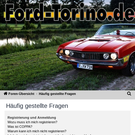
Ford-Torino.de
FAQ
Registrieren
Anmelden
S
Foren-Übersicht
Häufig gestellte Fragen
u
Häufig gestellte Fragen
c
h
Registrierung und Anmeldung
Wozu muss ich mich registrieren?
e
Was ist COPPA?
Warum kann ich mich nicht registrieren?