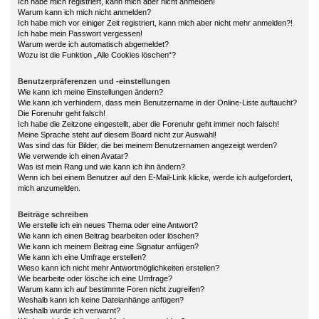
Ich habe mich registriert, kann mich aber nicht anmelden!
Warum kann ich mich nicht anmelden?
Ich habe mich vor einiger Zeit registriert, kann mich aber nicht mehr anmelden?!
Ich habe mein Passwort vergessen!
Warum werde ich automatisch abgemeldet?
Wozu ist die Funktion „Alle Cookies löschen“?
Benutzerpräferenzen und -einstellungen
Wie kann ich meine Einstellungen ändern?
Wie kann ich verhindern, dass mein Benutzername in der Online-Liste auftaucht?
Die Forenuhr geht falsch!
Ich habe die Zeitzone eingestellt, aber die Forenuhr geht immer noch falsch!
Meine Sprache steht auf diesem Board nicht zur Auswahl!
Was sind das für Bilder, die bei meinem Benutzernamen angezeigt werden?
Wie verwende ich einen Avatar?
Was ist mein Rang und wie kann ich ihn ändern?
Wenn ich bei einem Benutzer auf den E-Mail-Link klicke, werde ich aufgefordert,
mich anzumelden.
Beiträge schreiben
Wie erstelle ich ein neues Thema oder eine Antwort?
Wie kann ich einen Beitrag bearbeiten oder löschen?
Wie kann ich meinem Beitrag eine Signatur anfügen?
Wie kann ich eine Umfrage erstellen?
Wieso kann ich nicht mehr Antwortmöglichkeiten erstellen?
Wie bearbeite oder lösche ich eine Umfrage?
Warum kann ich auf bestimmte Foren nicht zugreifen?
Weshalb kann ich keine Dateianhänge anfügen?
Weshalb wurde ich verwarnt?