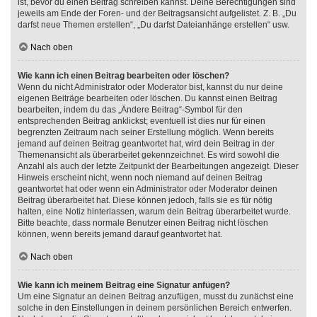
ist, bevor du einen Beitrag schreiben kannst. Deine Berechtigungen sind
jeweils am Ende der Foren- und der Beitragsansicht aufgelistet. Z. B. „Du
darfst neue Themen erstellen“, „Du darfst Dateianhänge erstellen“ usw.
Nach oben
Wie kann ich einen Beitrag bearbeiten oder löschen?
Wenn du nicht Administrator oder Moderator bist, kannst du nur deine
eigenen Beiträge bearbeiten oder löschen. Du kannst einen Beitrag
bearbeiten, indem du das „Ändere Beitrag“-Symbol für den
entsprechenden Beitrag anklickst; eventuell ist dies nur für einen
begrenzten Zeitraum nach seiner Erstellung möglich. Wenn bereits
jemand auf deinen Beitrag geantwortet hat, wird dein Beitrag in der
Themenansicht als überarbeitet gekennzeichnet. Es wird sowohl die
Anzahl als auch der letzte Zeitpunkt der Bearbeitungen angezeigt. Dieser
Hinweis erscheint nicht, wenn noch niemand auf deinen Beitrag
geantwortet hat oder wenn ein Administrator oder Moderator deinen
Beitrag überarbeitet hat. Diese können jedoch, falls sie es für nötig
halten, eine Notiz hinterlassen, warum dein Beitrag überarbeitet wurde.
Bitte beachte, dass normale Benutzer einen Beitrag nicht löschen
können, wenn bereits jemand darauf geantwortet hat.
Nach oben
Wie kann ich meinem Beitrag eine Signatur anfügen?
Um eine Signatur an deinen Beitrag anzufügen, musst du zunächst eine
solche in den Einstellungen in deinem persönlichen Bereich entwerfen.