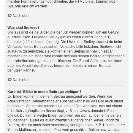
meisten Formatierungsmöglichkeiten, die HTML bietet, können über
BBCode erreicht werden.
Nach oben
Was sind Smileys?
Smileys sind kleine Bilder, die benutzt werden können, um ein Gefühl
auszudrücken. Für jeden Smiley gibt es einen kurzen Code, z. B.
bedeutet :) fröhlich und :( traurig. Die Liste aller Smileys kannst du beim
Verfassen eines Beitrags sehen. Versuche bitte trotzdem, Smileys nicht
zu häufig zu benutzen, sie können einen Beitrag schnell unlesbar
machen und ein Moderator könnte deshalb deinen Beitrag entsprechend
überarbeiten oder gar komplett löschen. Die Board-Administration kann
auch die Anzahl der Smileys begrenzen, die du in einem Beitrag
benutzen kannst.
Nach oben
Kann ich Bilder in meine Beiträge einfügen?
Ja, Bilder können in deinem Beitrag angezeigt werden. Wenn die
Administration Dateianhänge erlaubt hat, kannst du das Bild auch direkt
hochladen. Ansonsten musst du zu einem Bild verlinken, das auf einem
öffentlich zugänglichen Server liegt, z. B. http://www.domain.tld/mein-
bild.gif. Du kannst weder Bilder verlinken, die sich auf deinem eigenen
PC befinden (außer es ist ein öffentlich zugänglicher Server), noch zu
Bildern, die nur nach einer Anmeldung verfügbar sind, z. B. Hotmail- oder
Yahoo-Mailboxen, mit einem Passwort geschützte Seiten usw. Um das