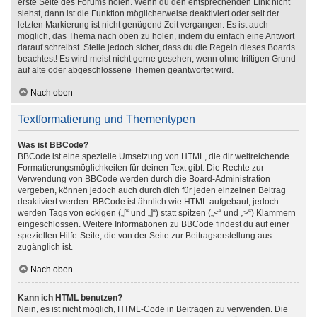
erste Seite des Forums holen. Wenn du den entsprechenden Link nicht
siehst, dann ist die Funktion möglicherweise deaktiviert oder seit der
letzten Markierung ist nicht genügend Zeit vergangen. Es ist auch
möglich, das Thema nach oben zu holen, indem du einfach eine Antwort
darauf schreibst. Stelle jedoch sicher, dass du die Regeln dieses Boards
beachtest! Es wird meist nicht gerne gesehen, wenn ohne triftigen Grund
auf alte oder abgeschlossene Themen geantwortet wird.
Nach oben
Textformatierung und Thementypen
Was ist BBCode?
BBCode ist eine spezielle Umsetzung von HTML, die dir weitreichende
Formatierungsmöglichkeiten für deinen Text gibt. Die Rechte zur
Verwendung von BBCode werden durch die Board-Administration
vergeben, können jedoch auch durch dich für jeden einzelnen Beitrag
deaktiviert werden. BBCode ist ähnlich wie HTML aufgebaut, jedoch
werden Tags von eckigen („[“ und „]“) statt spitzen („<“ und „>“) Klammern
eingeschlossen. Weitere Informationen zu BBCode findest du auf einer
speziellen Hilfe-Seite, die von der Seite zur Beitragserstellung aus
zugänglich ist.
Nach oben
Kann ich HTML benutzen?
Nein, es ist nicht möglich, HTML-Code in Beiträgen zu verwenden. Die