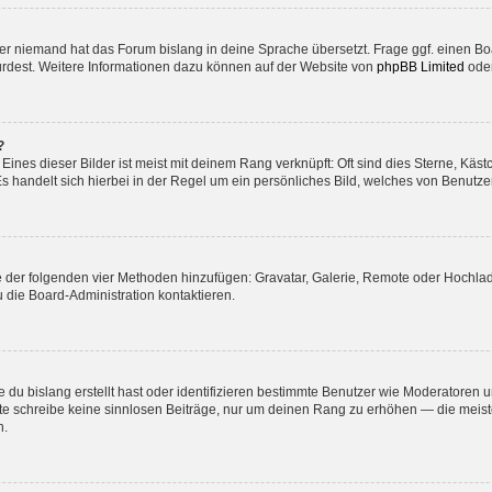
der niemand hat das Forum bislang in deine Sprache übersetzt. Frage ggf. einen Boa
würdest. Weitere Informationen dazu können auf der Website von
phpBB Limited
ode
?
ines dieser Bilder ist meist mit deinem Rang verknüpft: Oft sind dies Sterne, Käs
s handelt sich hierbei in der Regel um ein persönliches Bild, welches von Benutzer
ine der folgenden vier Methoden hinzufügen: Gravatar, Galerie, Remote oder Hochl
 die Board-Administration kontaktieren.
 du bislang erstellt hast oder identifizieren bestimmte Benutzer wie Moderatoren
Bitte schreibe keine sinnlosen Beiträge, nur um deinen Rang zu erhöhen — die mei
n.