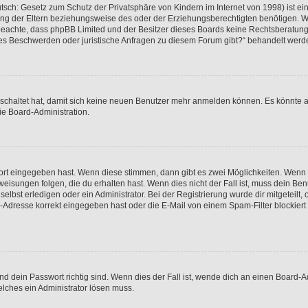
sch: Gesetz zum Schutz der Privatsphäre von Kindern im Internet von 1998) ist ei
g der Eltern beziehungsweise des oder der Erziehungsberechtigten benötigen. Wenn 
itte beachte, dass phpBB Limited und der Besitzer dieses Boards keine Rechtsberatun
lls es Beschwerden oder juristische Anfragen zu diesem Forum gibt?“ behandelt werd
geschaltet hat, damit sich keine neuen Benutzer mehr anmelden können. Es könnte 
ie Board-Administration.
wort eingegeben hast. Wenn diese stimmen, dann gibt es zwei Möglichkeiten. Wenn
isungen folgen, die du erhalten hast. Wenn dies nicht der Fall ist, muss dein Benu
bst erledigen oder ein Administrator. Bei der Registrierung wurde dir mitgeteilt, o
Adresse korrekt eingegeben hast oder die E-Mail von einem Spam-Filter blockiert 
 dein Passwort richtig sind. Wenn dies der Fall ist, wende dich an einen Board-Ad
elches ein Administrator lösen muss.