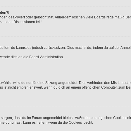
lden?!
nden deaktiviert oder gelöscht hat. Außerdem löschen viele Boards regelmäßig Benu
 an den Diskussionen teil!
mitteilen, du kannst es jedoch zurücksetzen. Dies machst du, indem du auf der Anme
 wende dich an die Board-Administration.
ählst, wirst du nur für eine Sitzung angemeldet. Dies verhindert den Missbrauch
st nicht empfehlenswert, wenn du dich an einem öffentlichen Computer, zum Beisp
für sorgen, dass du im Forum angemeldet bleibst. Außerdem ermöglichen Cookies ei
meldung hast, kann es helfen, wenn du die Cookies löscht.