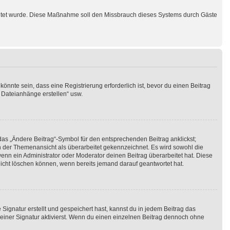
schaltet wurde. Diese Maßnahme soll den Missbrauch dieses Systems durch Gäste
nnte sein, dass eine Registrierung erforderlich ist, bevor du einen Beitrag
t Dateianhänge erstellen“ usw.
das „Ändere Beitrag“-Symbol für den entsprechenden Beitrag anklickst;
 in der Themenansicht als überarbeitet gekennzeichnet. Es wird sowohl die
enn ein Administrator oder Moderator deinen Beitrag überarbeitet hat. Diese
 nicht löschen können, wenn bereits jemand darauf geantwortet hat.
ignatur erstellt und gespeichert hast, kannst du in jedem Beitrag das
iner Signatur aktivierst. Wenn du einen einzelnen Beitrag dennoch ohne