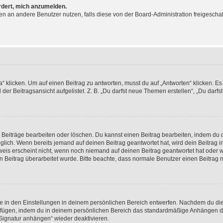
ordert, mich anzumelden.
chten an andere Benutzer nutzen, falls diese von der Board-Administration freige
icken. Um auf einen Beitrag zu antworten, musst du auf „Antworten“ klicken. Es kö
r Beitragsansicht aufgelistet. Z. B. „Du darfst neue Themen erstellen“, „Du darfs
n Beiträge bearbeiten oder löschen. Du kannst einen Beitrag bearbeiten, indem du 
öglich. Wenn bereits jemand auf deinen Beitrag geantwortet hat, wird dein Beitrag
weis erscheint nicht, wenn noch niemand auf deinen Beitrag geantwortet hat oder w
dein Beitrag überarbeitet wurde. Bitte beachte, dass normale Benutzer einen Beitrag
 in den Einstellungen in deinem persönlichen Bereich entwerfen. Nachdem du die S
ufügen, indem du in deinem persönlichen Bereich das standardmäßige Anhängen de
„Signatur anhängen“ wieder deaktivieren.