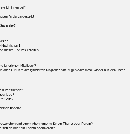
ete ich ihnen bei?
pen farbig dargestellt?
Startseite?
hicken!
 Nachrichten!
ied dieses Forums erhalten!
d ignorierten Mitglieder?
de oder zur Liste der ignorierten Mitglieder hinzufügen oder diese wieder aus den Listen
en durchsuchen?
rgebnisse?
re Seite?
Themen finden?
Lesezeichen und einem Abonnements für ein Thema oder Forum?
ma setzen oder ein Thema abonnieren?