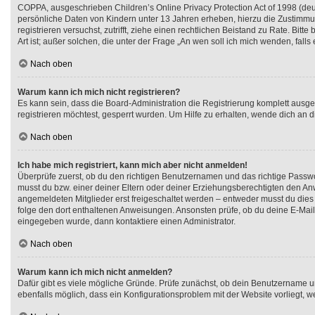
COPPA, ausgeschrieben Children’s Online Privacy Protection Act of 1998 (deut
persönliche Daten von Kindern unter 13 Jahren erheben, hierzu die Zustimmun
registrieren versuchst, zutrifft, ziehe einen rechtlichen Beistand zu Rate. B
Art ist; außer solchen, die unter der Frage „An wen soll ich mich wenden, fa
Nach oben
Warum kann ich mich nicht registrieren?
Es kann sein, dass die Board-Administration die Registrierung komplett aus
registrieren möchtest, gesperrt wurden. Um Hilfe zu erhalten, wende dich an d
Nach oben
Ich habe mich registriert, kann mich aber nicht anmelden!
Überprüfe zuerst, ob du den richtigen Benutzernamen und das richtige Pass
musst du bzw. einer deiner Eltern oder deiner Erziehungsberechtigten den Anwe
angemeldeten Mitglieder erst freigeschaltet werden – entweder musst du dies sel
folge den dort enthaltenen Anweisungen. Ansonsten prüfe, ob du deine E-Mail-
eingegeben wurde, dann kontaktiere einen Administrator.
Nach oben
Warum kann ich mich nicht anmelden?
Dafür gibt es viele mögliche Gründe. Prüfe zunächst, ob dein Benutzername und
ebenfalls möglich, dass ein Konfigurationsproblem mit der Website vorliegt, w