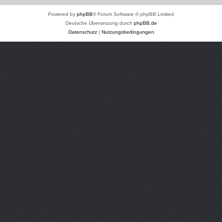
Powered by
phpBB
® Forum Software © phpBB Limited
Deutsche Übersetzung durch
phpBB.de
Datenschutz
|
Nutzungsbedingungen